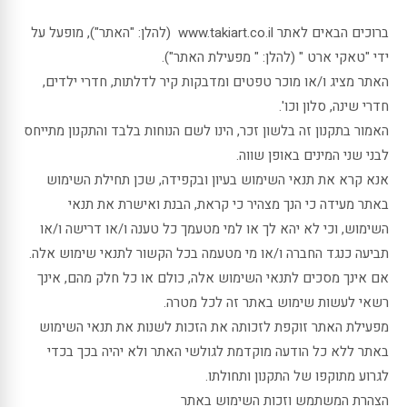
ברוכים הבאים לאתר www.takiart.co.il (להלן: "האתר"), מופעל על
ידי "טאקי ארט " (להלן: " מפעילת האתר").
האתר מציג ו/או מוכר טפטים ומדבקות קיר לדלתות, חדרי ילדים,
חדרי שינה, סלון וכו'.
האמור בתקנון זה בלשון זכר, הינו לשם הנוחות בלבד והתקנון מתייחס
לבני שני המינים באופן שווה.
אנא קרא את תנאי השימוש בעיון ובקפידה, שכן תחילת השימוש
באתר מעידה כי הנך מצהיר כי קראת, הבנת ואישרת את תנאי
השימוש, וכי לא יהא לך או למי מטעמך כל טענה ו/או דרישה ו/או
תביעה כנגד החברה ו/או מי מטעמה בכל הקשור לתנאי שימוש אלה.
אם אינך מסכים לתנאי השימוש אלה, כולם או כל חלק מהם, אינך
רשאי לעשות שימוש באתר זה לכל מטרה.
מפעילת האתר זוקפת לזכותה את הזכות לשנות את תנאי השימוש
באתר ללא כל הודעה מוקדמת לגולשי האתר ולא יהיה בכך בכדי
לגרוע מתוקפו של התקנון ותחולתו.
הצהרת המשתמש וזכות השימוש באתר