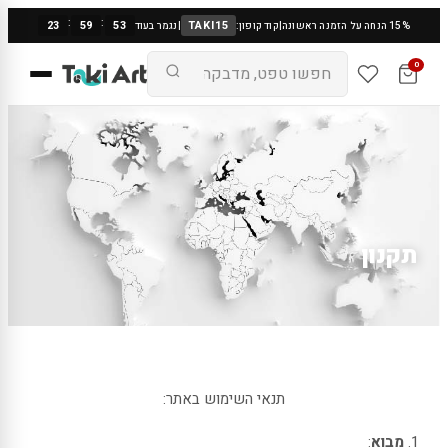
:
:
23
59
52
TAKI15
15% הנחה על הזמנה ראשונה
|
קוד קופון:
|
נגמר בעוד
0
תקנון
תנאי השימוש באתר:
מבוא
: