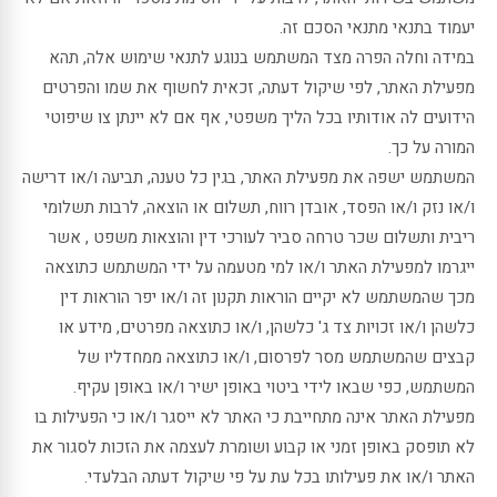
יעמוד בתנאי מתנאי הסכם זה.
במידה וחלה הפרה מצד המשתמש בנוגע לתנאי שימוש אלה, תהא
מפעילת האתר, לפי שיקול דעתה, זכאית לחשוף את שמו והפרטים
הידועים לה אודותיו בכל הליך משפטי, אף אם לא יינתן צו שיפוטי
המורה על כך.
המשתמש ישפה את מפעילת האתר, בגין כל טענה, תביעה ו/או דרישה
ו/או נזק ו/או הפסד, אובדן רווח, תשלום או הוצאה, לרבות תשלומי
ריבית ותשלום שכר טרחה סביר לעורכי דין והוצאות משפט , אשר
ייגרמו למפעילת האתר ו/או למי מטעמה על ידי המשתמש כתוצאה
מכך שהמשתמש לא יקיים הוראות תקנון זה ו/או יפר הוראות דין
כלשהן ו/או זכויות צד ג' כלשהן, ו/או כתוצאה מפרטים, מידע או
קבצים שהמשתמש מסר לפרסום, ו/או כתוצאה ממחדליו של
המשתמש, כפי שבאו לידי ביטוי באופן ישיר ו/או באופן עקיף.
מפעילת האתר אינה מתחייבת כי האתר לא ייסגר ו/או כי הפעילות בו
לא תופסק באופן זמני או קבוע ושומרת לעצמה את הזכות לסגור את
האתר ו/או את פעילותו בכל עת על פי שיקול דעתה הבלעדי.