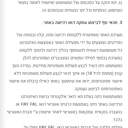
בו, יהוו חזקה על הסכמתו של המשתמש ואישורו לאמור בתנאי
השימוש, ההתניות וכל יתר ההנחיות שבהסכם זה.
3. תנאי סף לביצוע עסקה ו/או רכישה באתר:
מערכת האתר מאפשרת ללקוחות רכישה נוחה, קלה ובטוחה של
הפריטים המוצעים על ידי מפעילת האתר באמצעות האינטרנט.
כל משתמשת רשאית להשתתף בהליך רכישה ולהפוך ללקוחה
במערכת בכפוף למילוי התנאים המצטברים המפורטים להלן:
המשתמש הינו כשיר לבצע פעולות משפטיות מחייבות. במידה והנך
קטין (מתחת לגיל 18) או אינך זכאי לבצע פעולות משפטיות ללא
אישור אפוטרופוס, יראו את שימושך באתר כאילו קיבלת את אישור
האפוטרופוס לביצוע העסקה.
המשתמשת הינה בעלת תא דואר אלקטרוני ברשת האינטרנט.
הרכישה באתר הינה באמצעות כרטיס אשראי ו/או PAY PAL או
בהעברה בנקאית. עסקאות באשראי לאחר אישורן ע"י חברת האשראי
בלבד.
עמלות סליקה של חברות האשראי ו/או PAY PAL יחולו על