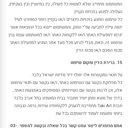
המשתמש מתחייב שלא לעשות כל פעולה, בין במישרין ובין בעקיפין,
העלולה לפגוע בזכויות הקניין.
כל שימוש הפוגע בזכויות היוצרים ו/או בקניין רוחני כמפורט לעיל
יהווה עילה לתביעה עפ"י החוק, והמשתמש יישא בכל ההוצאות אשר
יגרמו למפעילת האתר ו/או ללקוחות האתר ו/או למשתמש עצמו בגין
שימוש זה, וזאת, מבלי לגרוע מכל סעד אחר המגיע למפעילת האתר
מכוח הסכם ו/או מכוח הדין.
15. ברירת הדין ומקום שיפוט
על תנאי התקשרות אלו יחולו דיני מדינת ישראל בלבד.
כל מחלוקת בקשר עם השימוש באתר, ו/או בקשר עם תנאי שימוש
אלה, וכן לרבות בקשר עם השירותים המסופקים באמצעות האתר,
בדרך של משא ומתן ישיר תתברר בבית המשפט בתל אביב בלבד.
חברת Taki Art מתחייבת להעניק ללקוחותיה שירות ברמה הגבוהה
ביותר ותשמח לעמוד לרשותכם בכל עת.
אתם מוזמנים ליצור עמנו קשר בכל שאלה ובקשה למספר: 03-