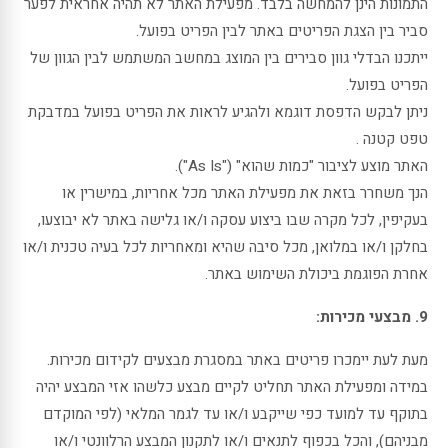
התמונות הינן להמחשה בלבד. מפעילת האתר לא תהיה אחראית לפער
סביר בין הצגת הפריטים באתר לבין הפריט בפועל.
ייתכנו הבדלי גוון סבירים בין המוצג במחשב המשתמש לבין הגוון של
הפריט בפועל.
ניתן לבקש הדפסת דוגמא ולהגיע לראות את הפריט בפועל במדבקת
טפט קטנה .
האתר מוצע לציבור "כמות שהוא" ("As Is").
הנך משחרר בזאת את מפעילת האתר מכל אחריות, במישרין או
בעקיפין, לכל מקרה שבו ביצוע עסקה ו/או גלישה באתר לא יבוצעו,
בחלקן ו/או במלואן, מכל סיבה שהיא ומאחריות לכל בעיה טכנית ו/או
אחרת הפוגמת ביכולת השימוש באתר.
9. מבצעי מכירות:
מעת לעת יימכרו פריטים באתר במסגרת מבצעים לקידום מכירות.
במידה ומפעילת האתר תחליט לקיים מבצע כלשהו אזי המבצע יהיה
בתוקף עד למועד כפי שייקבע ו/או עד לגמר המלאי (לפי המוקדם
מבניהם), והכל בכפוף לתנאים ו/או לתקנון המבצע הרלוונטי ו/או