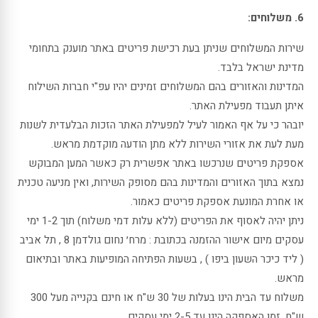
6. משלוחים:
שירות המשלוחים שניתן בעת רכישת פריטים באתר מוענק בתחומי
מדינת ישראל בלבד.
המדינות והאזורים בהם המשלוחים זמינים יהיו עפ"י חברות השילוח
איתן תעבוד מפעילת האתר.
יובהר כי על אף האמור לעיל למפעילת האתר הזכות הבלעדית לשנות
מעת לעת את אזורי השירות ללא מתן הודעה מוקדמת מראש.
אספקת פריטים שנרכשו באתר אפשרית רק כאשר המען המבוקש
נמצא בתוך האזורים והמדינות בהם מסופק השירות, ואין מניעה טכנית
או אחרת המונעת אספקת פריטים כאמור.
ניתן יהיה לאסוף את הפריטים (ללא עלות דמי משלוח) תוך 1-2 ימי
עסקים מיום אישור ההזמנה בכתובת : מרח׳ נחום גולדמן 8 , תל אביב
( ליד כיכר השעון ביפו ) , בשעות הפתיחה המופיעות באתר ובתיאום
מראש.
משלוח עד הבית הינו בעלות של 30 ש"ח או חינם בקנייה מעל 300
ש"ח, זמן האספקה הינו עד 2-5 ימי עסקים.