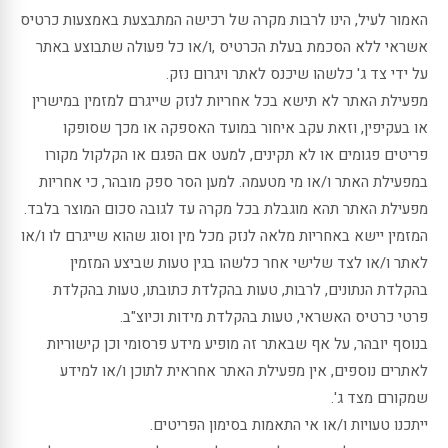
האמור לעיל, הינו לרבות מקרה של רכישה המתבצעת באמצעות כרטיס
אשראי ללא הסכמת בעלת הכרטיס ,ו/או כל פעולה שתבוצע באתר
על ידי צד ג' כלשהו שיכנס לאתר ויגרום נזק.
מפעילת האתר לא תישא בכל אחריות לנזק שייגרם למזמין במישרין
או בעקיפין, וזאת עקב איחור במועד האספקה או מכך שסופקו
פריטים פגומים או לא תקינים, למעט אם הפגם או הקלקול מקורו
במפעילת האתר ו/או מי מטעמה. למען הסר ספק מובהר, כי אחריות
מפעילת האתר תהא מוגבלת בכל מקרה עד לגובה סכום המוצר בלבד.
המזמין יישא באחריות מלאה לנזק מכל מין וסוג שהוא שייגרם לו ו/או
לאתר ו/או לצד שלישי אחר כלשהו בגין טעות שביצע המזמין
בהקלדת הנתונים, לרבות, טעות בהקלדת כתובתו, טעות בהקלדת
פרטי כרטיס האשראי, טעות בהקלדת מידות וכיוצ"ב.
בנוסף יובהר, על אף שבאתר זה מופיע מידע פרסומי וכן קישוריות
לאתרים נוספים, אין מפעילת האתר אחראית לתוכן ו/או למידע
שמקורם מצד ג'.
ייתכנו טעויות ו/או אי התאמות בסימון הפריטים.