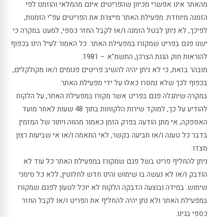
מהאתר אינו אפשרי מכיוון שהפריטים אינם מהמלאי והוזמנו לפי
הזמנה מיוחדת. מפעילת האתר מייצרת את הפריטים עפ"י הזמנות,
לפיכך, לא ניתן לבטל הזמנה ו/או לקבל החזר כספי, למעט במקרה כי
ישנו פגם בפריט שמקורו במפעילת האתר. כל האמור לעיל הינו בכפוף
להוראות חוק הגנת הצרכן, התשמ"א – 1981.
מובהר בזאת, כי לא ניתן יהיה להשיב פריטים פגומים ו/או מקולקלים,
בכפוף לכך שלא נמסרו כאלו על ידי מפעילת האתר.
במקרה שיתגלה פגם בפריט אשר מקורו במפעילת האתר, על הלקוח
להודיע על כך, למוקד שירות הלקוחות בתוך 48 שעות לאחר מועד
האספקה, אי מתן הודעה בפרק הזמן כאמור מהווה ויתור של המזמין
בדבר כל טענה ו/או תביעה בקשר, לאי התאמה ו/או אי שביעות רצון
מצדו.
ניתן להחליף פריט בשל פגם שמקורו במפעילת האתר כל עוד לא
הודבק ו/או לא נעשה בו שימוש והינו חדש לחלוטין, ללא כל סימני
שימוש. במידה ובוצעה הדבקה הלקוח לא יוכל לטעון לפגם שמקורו
במפעילת האתר ולא נתן יהיה להחליף את הפריט ו/או לקבל החזר
כספי בגינו.