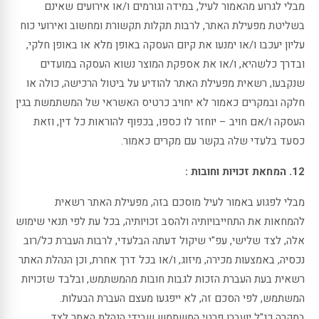
מבלי לגרוע מהאמור לעיל, במידה וגורמים ו/או אירועים שאינם
בשליטת מפעילת האתר, לרבות תקלות תקשורת ומחשוב ואירועי כוח
עליון יעכבו ו/או ימנעו את קיום העסקה באופן מלא או באופן חלקי,
ובדרך כלשהיא, ו/או את אספקת המוצר נשוא העסקה במועדים
שנקבעו, רשאית מפעילת האתר להודיע על ביטול הרכישה, כולה או
חלקה ובמקרים כאמור לא יחויב כרטיס האשראי של המשתמשת בגין
העסקה ו/אם חויב – יוחזר לו כספו, בכפוף להוראות כל דין, וזאת
כסעד בלעדי שלה בקשר עם מקרים כאמור.
12. המחאת זכויות וחובות :
מבלי לפגוע באמור לעיל מוסכם בזה, מפעילת האתר רשאית
להמחאות את התחייבויותיה ולהסב זכויותיה, בכל עת לפי תנאי שימוש
אלה, לצד שלישי, עפ"י שיקול דעתה הבלעדי, לרבות העברת כל/רוב
נכסיה, באמצעות מכירה, מיזוג, ו/או בכל דרך אחרת, וכן הנהלת האתר
רשאית בעת העברת הזכות לגבות חובות מהמשתמש, ובלבד שזכויות
המשתמש, לפי הסכם זה, לא ייפגעו מעצם העברת הבעלות.
במקרה כנ"ל יועברו פרטי המשתמש שבידי הנהלת האתר לצד