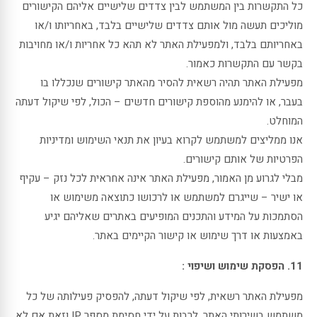
כל התקשרות בין המשתמש לבין צדדים שלישיים אליהם הקישורים
מוליכים תעשה מול אותם צדדים שלישיים בלבד, באחריותו ו/או
באחריותם בלבד, ולמפעילת האתר לא תהא כל אחריות ו/או מחויבות
בקשר עם התקשרות כאמור.
מפעילת האתר תהיה רשאית להסיר מהאתר קישורים שנכללו בו
בעבר, או להימנע מהוספת קישורים חדשים – הכול, לפי שיקול דעתה
המוחלט.
אנו ממליצים למשתמש לקרוא בעיון את תנאי השימוש ומדיניות
הפרטיות של אותם קישורים.
מבלי לגרוע מן האמור, מפעילת האתר אינה אחראית לכל נזק – עקיף
או ישיר – שייגרם למשתמש או לרכושו כתוצאה משימוש או
הסתמכות על המידע והתכנים המופיעים באתרים שאליהם יגיע
באמצעות או דרך שימוש או קישור הקיימים באתר.
11. הפסקת שימוש ושיפוי :
מפעילת האתר רשאית, לפי שיקול דעתה, להפסיק פעילותה של כל
משתמש בשירותי האתר, לרבות על ידי חסימת מספר IP וזאת אם לא