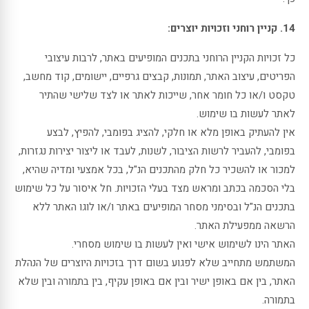
14. קניין רוחני וזכויות יוצרים:
כל זכויות הקניין הרוחני בתכנים המופיעים באתר, לרבות עיצובי
הפריטים, עיצוב האתר, תמונות, קבצים גרפיים, יישומים, קוד מחשב,
טקסט ו/או כל חומר אחר, שייכות לאתר או לצד שלישי שהתיר
לאתר לעשות בו שימוש.
אין להעתיק באופן מלא או חלקי, להציג בפומבי, להפיץ, לבצע
בפומבי, להעביר לרשות הציבור, לשנות, לעבד או ליצור יצירות נגזרות,
למכור או להשכיר כל חלק מהתכנים הנ"ל, בכל אמצעי ומדיה שהיא,
בלי הסכמה בכתב ומראש מצד בעלי הזכויות. חל איסור על כל שימוש
בתכנים הנ"ל ובסימני מסחר המופיעים באתר ו/או לוגו האתר ללא
הרשאה ממפעילת האתר.
האתר הינו לשימוש אישי ואין לעשות בו שימוש מסחרי.
המשתמש מתחייב שלא לפגוע בשום דרך בזכויות היוצרים של הנהלת
האתר, בין אם באופן ישיר ובין אם באופן עקיף, בין בתמורה ובין שלא
בתמורה.