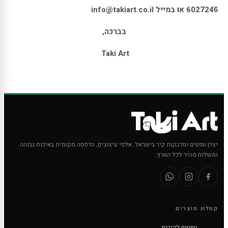
6027246ֿ או במייל info@takiart.co.il
בברכה,
Taki Art
יצרן טפטים ומדבקות קיר בישראל. אלפי עיצובים, הדפסה מקומית באיכות גבוהה
ומשלוח מהיר לכל הארץ.
קטלוג מוצרים
טפטים לקירות