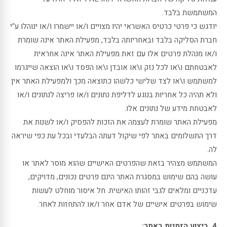
המשתמשת בלבד.
יודגש כי פרטי כרטיס האשראי יהיו מצויים ו/או יישמרו ו/או ינוהלו ע"י
חברת הסליקה בלבד ובאחריותה בלבד, מפעילת האתר אינה שומרת
ו/או מנהלת פרטים אלו עם זאת מפעילת האתר אינה אחראית
לאבטחתם ו\או לכל נזק ו\או אובדן ו\או הפסד ו\או הוצאה שייגרמו
למשתמש ו\או לצד שלישי כלשהו כתוצאה מכך ולמפעילת האתר אין
ולא תהיה כל אחריות בנוגע לדליפת נתונים ו/או פריצה לנתונים ו/או
לאבטחת מידע של נתונים אלו.
מפעילת האתר שומרת לעצמה את הזכות להפסיק ו/או לשנות את
דרך התשלומים באתר לפי שיקול דעתה הבלעדי ובכל עת כפי שיראה
לה.
המשתמש מצהיר בזאת שהפרטים האישיים שהוא מוסר לאתר או
עושה בהם שימוש במסגרת האתר הינם פרטים נכונים, מדויקים,
עדכניים ומלאים לגבי זהותו האישית. חל איסור מוחלט לעשות
שימוש בפרטים אישיים של אדם אחר ו/או להתחזות לאחר.
4. ביצוע הזמנות באתר: