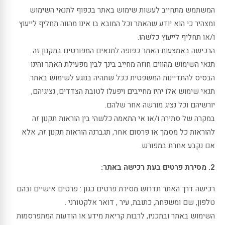
המשתמש מתחייב לעשות שימוש באתר בכפוף לתנאי השימוש
ומצהיר כי הוא יודע שהאתר וכל המובא בו אינו מהווה תחליף לייעוץ
ו/או תחליף לייעוץ כלשהו.
הרכישה באמצעות האתר כפופה לתנאים המפורטים בתקנון זה.
תנאי השימוש מהווים חוזה מחייב בינך לבין מפעילת האתר והינו
הבסיס להתדיינות המשפטית ככל שתהיה בנוגע לשימוש באתר.
תנאי שימוש אלו יהיו מחייבים ויפעלו לטובת הצדדים, נציגיהם,
יורשיהם וכל נציג מורשה אחר שלהם.
במקרה של סתירה ו/או אי התאמה כלשהי בין הוראות תקנון זה
להוראות כל מסמך או פרסום אחר, תגברנה הוראות תקנון זה, אלא
אם נקבע אחרת במפורש.
2. מסירת פרטים בעת רכישה באתר:
רכישה דרך האתר תדרוש מסירת פרטים כגון : פרטים אישיים ובהם
טלפון, שם ומשפחה, כתובת, עיר , דואר אלקטורני .
השימוש באתר ובתכניו, לרבות קריאת מידע או הודעות המתפרסמות