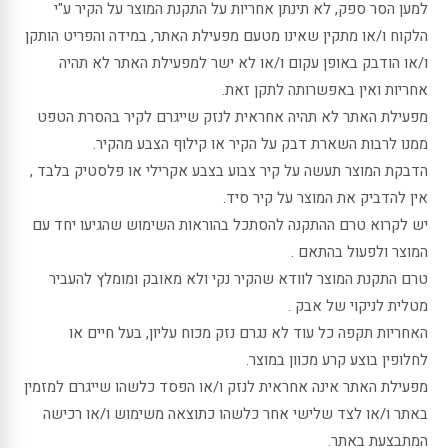
למען הסר ספק, לא תינתן אחריות על התקנת המוצר על הקיר ע"י
הלקוח ו/או מתקין שאינו מטעם מפעילת האתר, במידה והפריט הותקן
ו/או הודבק באופן עקום ו/או לא ישר למפעילת האתר לא תהיה
אחריות ואין באפשרותה לתקן זאת.
מפעילת האתר לא תהיה אחראית לנזק שייגרם לקיר בהסרת הטפט
ממנו לרבות השארת דבק על הקיר או קילוף הצבע מהקיר.
הדבקת המוצר תעשה על קיר צבוע בצבע אקרילי או פלסטיק בלבד ,
אין להדביק את המוצר על קיר סיד.
יש לקרוא טרם ההתקנה להסתכל בהוראות השימוש שהגיעו יחד עם
המוצר ולפעול בהתאם .
טרם התקנת המוצר לוודא שהקיר נקי ולא מאובק ומומלץ להעביר
מטלית לניקוי של אבק .
האחריות תקפה כל עוד לא נגרם נזק מכוח עליון, בעל חיים או
לחלופין בוצע קרע מכוון במוצר.
מפעילת האתר אינה אחראית לנזק ו/או הפסד כלשהו שייגרם למזמין
באתר ו/או לצד שלישי אחר כלשהו כתוצאה משימוש ו/או רכישה
המתבצעת באתר.