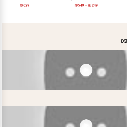
טווח
₪
629
₪
549
–
₪
249
מחירים:
עד
פט