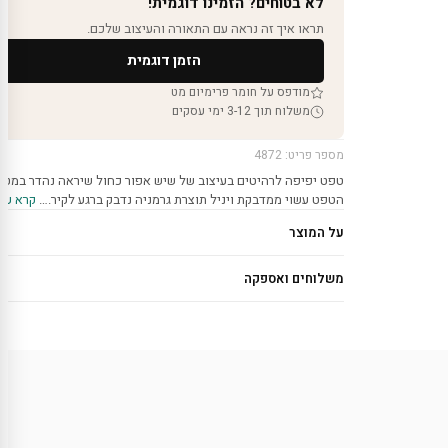
לא בטוחים? הזמינו דוגמית!
תראו איך זה נראה עם התאורה והעיצוב שלכם.
הזמן דוגמית
מודפס על חומר פרימיום מט
משלוח תוך 3-12 ימי עסקים
מספר פריט: 4872
טפט יפיפה לרהיטים בעיצוב של שיש אפור כחול שיראה נהדר במטב
הטפט עשוי ממדבקת ויניל תוצרת גרמניה נדבק ברגע לקיר.…
קרא עוד
על המוצר
משלוחים ואספקה