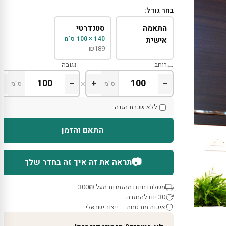
בחר גודל:
התאמה
סטנדרטי
140 × 100 ס"מ
אישית
₪
189
רוחב
גובה
×
+
−
+
−
ס"מ
ס"מ
ללא שכבת הגנה
התאם והזמן
📷
תראה את זה איך זה בחדר שלך
משלוח חינם מהזמנות מעל 300₪
30 יום להחזרה
איכות מובטחת — ייצור ישראלי