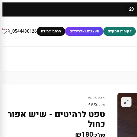
23
0
0544430126
לקוחות עסקיים
מעצבים ואדריכלים
מרחבי למידה
אבסטרקט
4872
מקט:
טפט לרהיטים - שיש אפור
כחול
₪180
סה"כ: