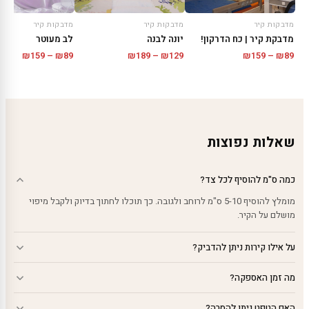
מדבקות קיר
מדבקות קיר
מדבקות קיר
מדבקת קיר | כח הדרקון!
לב מעוטר
יונה לבנה
טווח
טווח
טווח
₪
159
–
₪
89
₪
159
–
₪
89
₪
189
–
₪
129
מחירים:
מחירים
מחירים:
עד
עד
עד
שאלות נפוצות
כמה ס"מ להוסיף לכל צד?
מומלץ להוסיף 5-10 ס"מ לרוחב ולגובה. כך תוכלו לחתוך בדיוק ולקבל מיפוי
מושלם על הקיר.
על אילו קירות ניתן להדביק?
מה זמן האספקה?
האם הטפט ניתן להסרה?