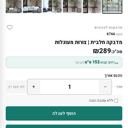
מדבקות לזכוכית
6764
מקט:
מדבקה חלבית | צורות מעוגלות
₪289
סה"כ:
152 ס"מ
רוחב קבוע:
(קבוע)
הכנס אורך
+
−
אורך
לפי מטר רץ
ללא שכבת הגנה
הוסף לעגלה