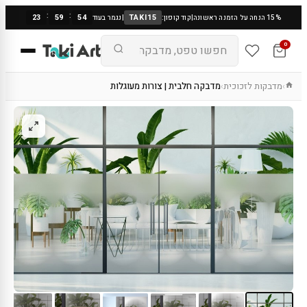
:
:
23
59
53
TAKI15
15% הנחה על הזמנה ראשונה
|
קוד קופון:
|
נגמר בעוד
0
מדבקות לזכוכית
מדבקה חלבית | צורות מעוגלות
›
›