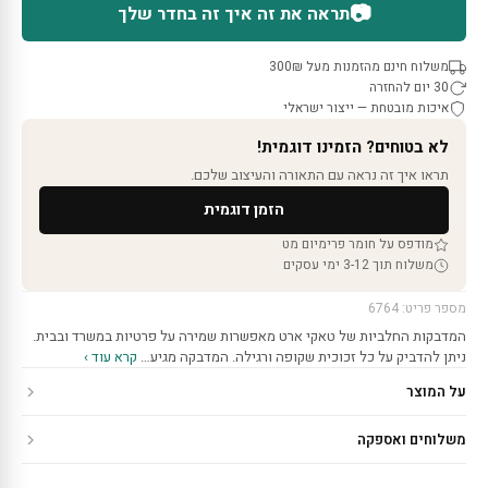
📷
תראה את זה איך זה בחדר שלך
משלוח חינם מהזמנות מעל 300₪
30 יום להחזרה
איכות מובטחת — ייצור ישראלי
לא בטוחים? הזמינו דוגמית!
תראו איך זה נראה עם התאורה והעיצוב שלכם.
הזמן דוגמית
מודפס על חומר פרימיום מט
משלוח תוך 3-12 ימי עסקים
מספר פריט: 6764
המדבקות החלביות של טאקי ארט מאפשרות שמירה על פרטיות במשרד ובבית.
ניתן להדביק על כל זכוכית שקופה ורגילה. המדבקה מגיע…
קרא עוד ›
על המוצר
משלוחים ואספקה