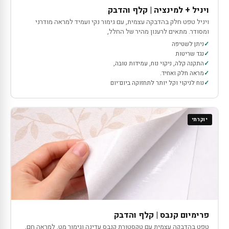
ויניל + למינציה | קלף והדבק
ויניל טפט חלק בהדבקה עצמית, עם גימור נקי ועמיד למראה מודרני
ומסודר. מתאים לרענון מהיר של החלל,
ניתן לשטיפה
נגד שריטות
התקנה קלה, ניקוי נוח, עמידות טובה,
מראה חלק ואחיד.
נוח לניקוי וקל יותר לתחזוקה ביום־יום
יוקרתי
פרימיום קנבס | קלף והדבק
טפט בהדבקה עצמית עם טקסטורת קנבס עדינה וגימור מט, למראה חם,