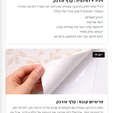
ויניל + למינציה | קלף והדבק
ויניל טפט חלק בהדבקה עצמית, עם גימור נקי ועמיד למראה מודרני
ומסודר. מתאים לרענון מהיר של החלל,
ניתן לשטיפה
נגד שריטות
התקנה קלה, ניקוי נוח, עמידות טובה,
מראה חלק ואחיד.
נוח לניקוי וקל יותר לתחזוקה ביום־יום
יוקרתי
פרימיום קנבס | קלף והדבק
טפט בהדבקה עצמית עם טקסטורת קנבס עדינה וגימור מט, למראה חם,
רך ויוקרתי יותר. אידיאלי למי שרוצה את הנוחות של קלף והדבק, אבל עם