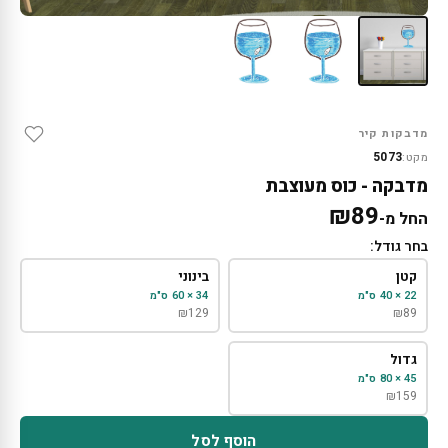
מדבקות קיר
5073
מקט:
מדבקה - כוס מעוצבת
₪
89
החל מ-
בחר גודל:
קטן
בינוני
22 × 40 ס"מ
34 × 60 ס"מ
₪
129
₪
89
גדול
45 × 80 ס"מ
₪
159
הוסף לסל