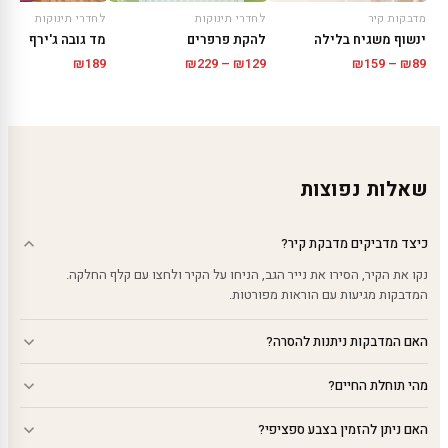
מדבקות קיר
לחדרי תינוקות
לחדרי תינוקות
ינשוף משגיח בלילה
להקת פרפרים
מד גובה ג'ירף
טווח
טווח
₪
189
₪
229
–
₪
129
₪
159
–
₪
89
מחירים:
מחירים:
עד
עד
שאלות נפוצות
כיצד מדביקים מדבקת קיר?
נקו את הקיר, הסירו את נייר הגב, הניחו על הקיר ולחצו עם קלף החלקה.
המדבקות מגיעות עם הוראות מפורטות.
האם המדבקות ניתנות להסרה?
מהי תוחלת החיים?
האם ניתן להזמין בצבע ספציפי?