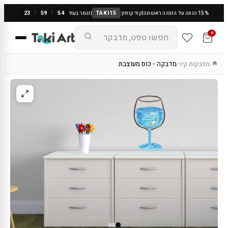
:
:
23
59
53
TAKI15
15% הנחה על הזמנה ראשונה
|
קוד קופון:
|
נגמר בעוד
0
מדבקות קיר
מדבקה - כוס מעוצבת
›
›