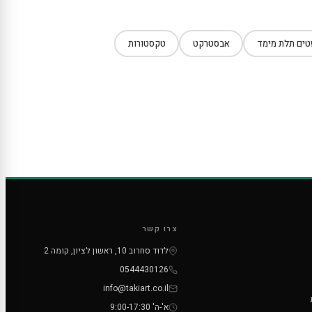
ים תלת מימד
אבסטרקט
טקסטורות
צרו קשר
לדוד סחרוב 10, ראשון לציון, קומה 2
0544430126
info@takiart.co.il
א'-ה' 9:00-17:30