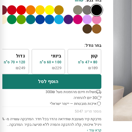
בחר צבע:
שחור
בחר גודל:
קטן
בינוני
גדול
80 × 47 ס"מ
100 × 60 ס"מ
120 × 70 ס"מ
₪
249
₪
229
₪
189
הוסף לסל
משלוח חינם מהזמנות מעל 300₪
30 יום להחזרה
איכות מובטחת — ייצור ישראלי
מספר פריט: 5047
מדבקת קיר מעוצבת שתיראה נהדר ב
ויניל איכותי, קלה להדבקה והסרה ללא פגיעה בקיר. המדבקה…
קרא עוד ›