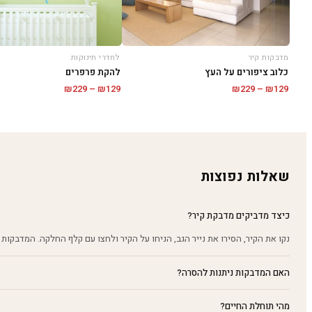
מדבקות קיר
לחדרי תינוקות
כלוב ציפורים על העץ
להקת פרפרים
טווח
טווח
₪
229
–
₪
129
₪
229
–
₪
129
מחירים:
מחירים:
עד
עד
שאלות נפוצות
כיצד מדביקים מדבקת קיר?
נקו את הקיר, הסירו את נייר הגב, הניחו על הקיר ולחצו עם קלף החלקה. המדבקות 
האם המדבקות ניתנות להסרה?
מהי תוחלת החיים?