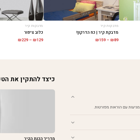
מדבקות קיר
מדבקות קיר
מדבקת קיר | כח הדרקון!
כלוב ציפור
טווח
טווח
₪
229
–
₪
129
₪
159
–
₪
89
מחירים:
מחירים:
עד
עד
כיצד להתקין את הט
מגיעות עם הוראות מפורטות.
מדריך הכנת הקיר