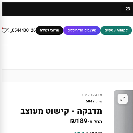
23
0
0544430126
לקוחות עסקיים
מעצבים ואדריכלים
מרחבי למידה
מדבקות קיר
5047
מקט:
מדבקה - קישוט מעוצב
₪
189
החל מ-