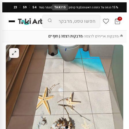
:
:
23
59
53
TAKI15
15% הנחה על הזמנה ראשונה
|
קוד קופון:
|
נגמר בעוד
0
מדבקות אריחים לרצפה
מדבקות רצפה | חוף ים
›
›