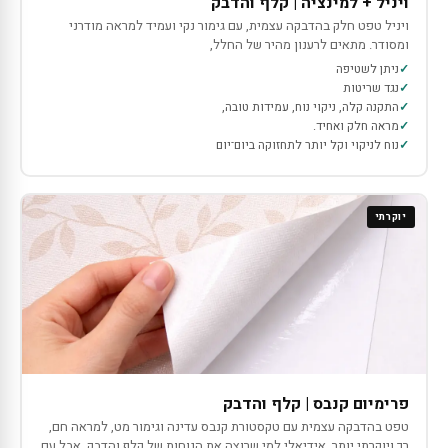
ויניל + למינציה | קלף והדבק
ויניל טפט חלק בהדבקה עצמית, עם גימור נקי ועמיד למראה מודרני
ומסודר. מתאים לרענון מהיר של החלל,
ניתן לשטיפה
נגד שריטות
התקנה קלה, ניקוי נוח, עמידות טובה,
מראה חלק ואחיד.
נוח לניקוי וקל יותר לתחזוקה ביום־יום
יוקרתי
פרימיום קנבס | קלף והדבק
טפט בהדבקה עצמית עם טקסטורת קנבס עדינה וגימור מט, למראה חם,
רך ויוקרתי יותר. אידיאלי למי שרוצה את הנוחות של קלף והדבק, אבל עם