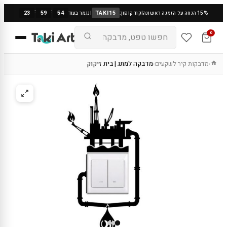
:
:
23
59
53
TAKI15
15% הנחה על הזמנה ראשונה
|
קוד קופון:
|
נגמר בעוד
0
מדבקות קיר לשקעים
מדבקה למתג | בית זיקוק
›
›