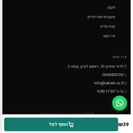
תקנון
מעצבים ואדריכלים
קצת עלינו
צרו קשר
צרו קשר
לדוד סחרוב 10, ראשון לציון, קומה 2
0544430126
info@takiart.co.il
א'-ה' 9:00-17:30
© 2026 טאקי ארט - כל הזכויות שמורות
PayPal
MC
VISA
₪
39
הוסף לסל