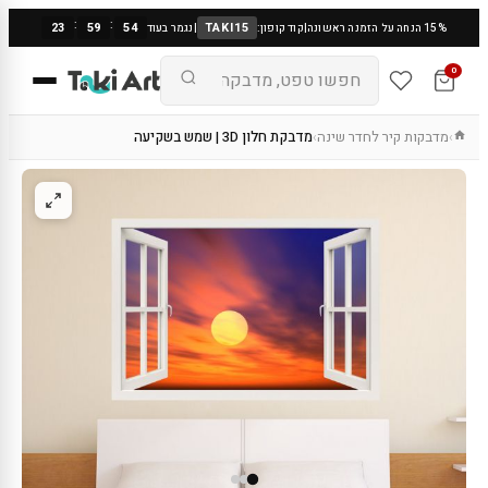
:
:
23
59
53
TAKI15
15% הנחה על הזמנה ראשונה
|
קוד קופון:
|
נגמר בעוד
0
מדבקות קיר לחדר שינה
מדבקת חלון 3D | שמש בשקיעה
›
›