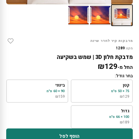
מדבקות קיר לחדר שינה
1289
מקט:
מדבקת חלון 3D | שמש בשקיעה
₪
129
החל מ-
בחר גודל:
קטן
בינוני
75 × 50 ס"מ
90 × 60 ס"מ
₪
159
₪
129
גדול
100 × 66 ס"מ
₪
189
הוסף לסל