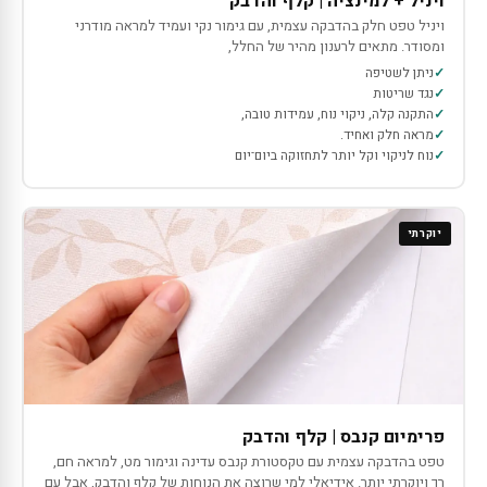
ויניל + למינציה | קלף והדבק
ויניל טפט חלק בהדבקה עצמית, עם גימור נקי ועמיד למראה מודרני
ומסודר. מתאים לרענון מהיר של החלל,
ניתן לשטיפה
נגד שריטות
התקנה קלה, ניקוי נוח, עמידות טובה,
מראה חלק ואחיד.
נוח לניקוי וקל יותר לתחזוקה ביום־יום
יוקרתי
פרימיום קנבס | קלף והדבק
טפט בהדבקה עצמית עם טקסטורת קנבס עדינה וגימור מט, למראה חם,
רך ויוקרתי יותר. אידיאלי למי שרוצה את הנוחות של קלף והדבק, אבל עם