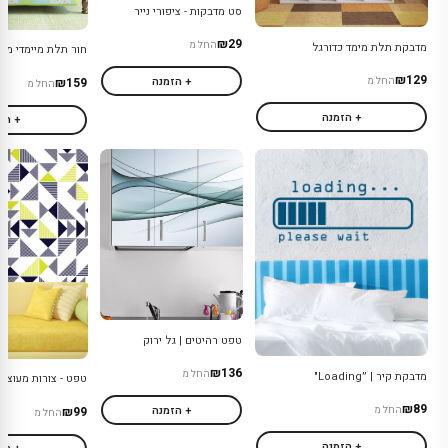
סט מדבקות - ציפורי נייר
₪29
החל מ
מדבקת תלת מימד כדורגל
חור תלת מיימדי מפ
₪129
+ הזמנה
₪159
החל מ
החל מ
+ הזמנה
+ הז
טפט רהיטים | גל ירוק
₪136
החל מ
מדבקת קיר | ״Loading"
טפט - צורות מעוצבות
₪89
+ הזמנה
₪99
החל מ
החל מ
+ הזמנה