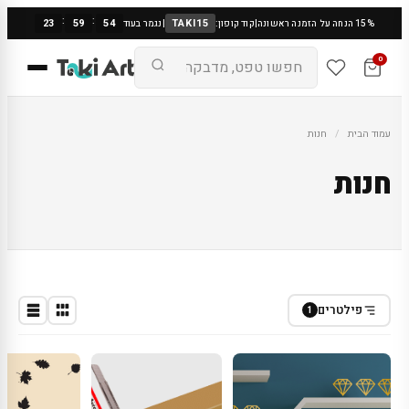
:
:
23
59
53
TAKI15
15% הנחה על הזמנה ראשונה
|
קוד קופון:
|
נגמר בעוד
0
עמוד הבית
/
חנות
חנות
פילטרים
1