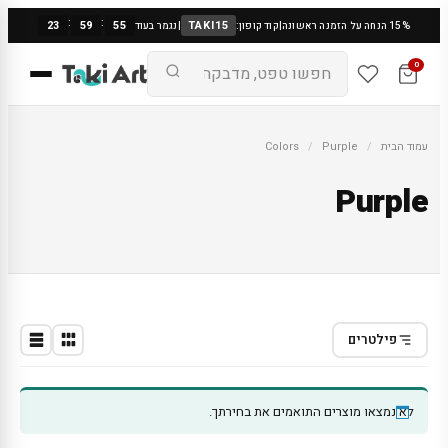
:
:
23
59
55
TAKI15
15% הנחה על הזמנה ראשונה
|
קוד קופון:
|
נגמר בעוד
0
עמוד הבית
/
Purple
/
Colors
Purple
פילטרים
לא נמצאו מוצרים התואמים את בחירתך.