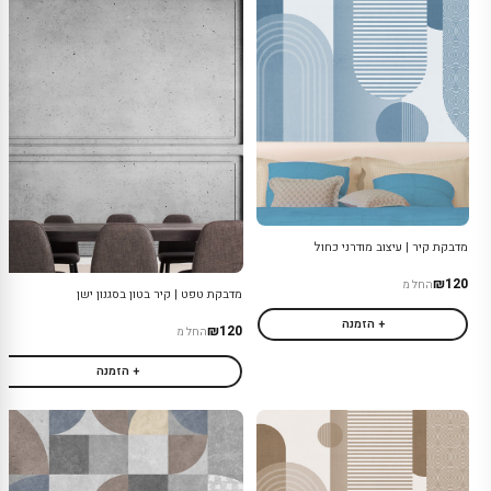
מדבקת קיר | עיצוב מודרני כחול
₪120
החל מ
מדבקת טפט | קיר בטון בסגנון ישן
+ הזמנה
₪120
החל מ
+ הזמנה