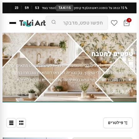
:
:
23
59
52
TAKI15
15% הנחה על הזמנה ראשונה
|
קוד קופון:
|
נגמר בעוד
0
עמוד הבית
/
טפטים
/
טפטים למטבח
טפטים למטבח
המטבח הוא אחד החללים הכי משמעותיים בבית לעיצוב, וטפט מתאים יכול
לחדש אותו לגמרי בלי שיפוץ. בקטגוריה תמצאו דוגמאות שנבחרו במיוחד
לאווירת מטבח: טפט דמוי שיש בגוונים ירוקים, אפורים ותכלת ליצירת
מראה יוקרתי ונקי, טקסטורת בטון מודרנית, עלי ג'ונגל בגווני אפור לנגיעה
359 מוצרים
טרופית עדינה, וכן דוגמאות פאטרן צבעוניות למטבח עליז ומזמין. הטפטים
מודפסים ונחתכים בהתאמה אישית למידות הקיר המדויקות שלכם — כולל
התחשבות בארונות ובשקעי חשמל — ומתאימים במיוחד לקיר מעל משטח
העבודה או לפינת האוכל. ההדבקה העצמית פשוטה ומהירה, כך שאפשר
לרענן את המטבח תוך שעה-שעתיים בלבד.
פילטרים