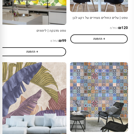
טפט | עלים כחולים מצוירים על רקע לבן
₪120
החל מ
טפט מדבקה | לימונים
+ הזמנה
₪99
החל מ
+ הזמנה