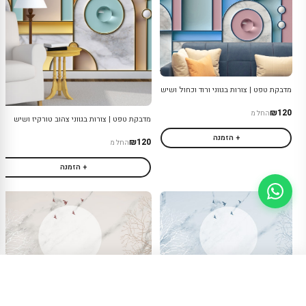
מדבקת טפט | צורות בגווני ורוד וכחול ושיש
₪120
החל מ
מדבקת טפט | צורות בגווני צהוב טורקיז ושיש
+ הזמנה
₪120
החל מ
+ הזמנה
15% הנחה עם קוד
TAKI15
— משלוח
לקנייה עכשיו
0544430126
חינם מעל ₪300