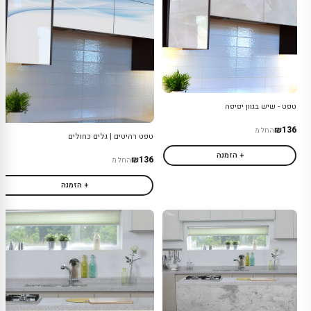
טפט - שיש בגוון יפיפה
₪136
החל מ
טפט רהיטים | גלים כחולים
+ הזמנה
₪136
החל מ
+ הזמנה