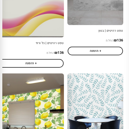
טפט רהיטים | בטון
₪136
החל מ
טפט רהיטים | גל ורוד
+ הזמנה
₪136
החל מ
+ הזמנה