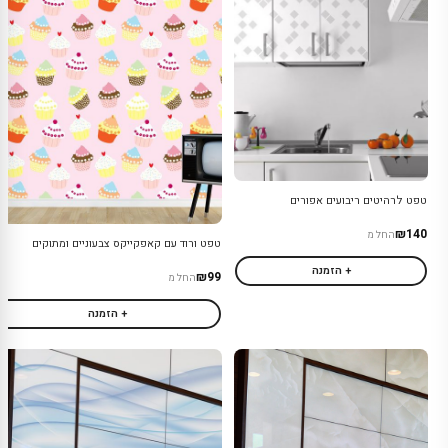
טפט לרהיטים ריבועים אפורים
₪140
החל מ
טפט ורוד עם קאפקייקס צבעוניים ומתוקים
+ הזמנה
₪99
החל מ
+ הזמנה