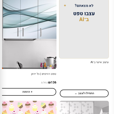
✦
לא מצאתם?
עצבו טפט
ב־AI
עיצוב אישי ב־AI
טפט רהיטים | גל ירוק
₪136
החל מ
+ הזמנה
התחילו לעצב ←