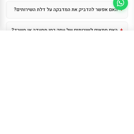
האם אפשר להדביק את המדבקה על דלת השירותים?
האם מתאים לשירותים של עסק כמו מסעדה או משרד?
15% הנחה עם קוד
TAKI15
— משלוח
לקנייה עכשיו
0544430126
חינם מעל ₪300
האם ההסרה משאירה סימנים?
יצרן טפטים ומדבקות קיר בישראל. אלפי עיצובים, הדפסה מקומית באיכות גבוהה
ומשלוח מהיר לכל הארץ.