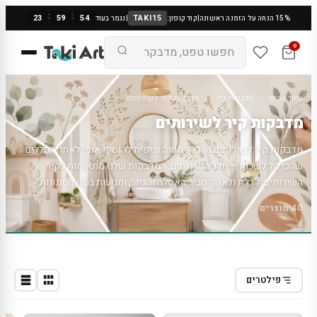
:
:
23
59
53
TAKI15
15% הנחה על הזמנה ראשונה
|
קוד קופון:
|
נגמר בעוד
0
עמוד הבית
/
מדבקות קיר
/
מדבקות קיר לשירותים
מדבקות קיר לשירותים
מדבקות קיר לשירותים הן דרך קטנה וכיפית להוסיף אופי לאחד החללים
שהכי קל לשכוח — חדר השירותים. המדבקות שלנו מתאימות לקיר
השירותים, לדלת ולאזור סביב האסלה והכיור, ומגיעות במגוון סגנונות:
כיתובים הומוריסטיים, מוטיבים מעוצבים, שלטי תפוס/פנוי, ומדבקות נושא
40 מוצרים
לחדרי ילדים. הן עשויות מויניל עמיד ללחות, נדבקות בקלות על משטח חלק
ונקי, וניתנות להסרה נקייה. מתאים גם לבית וגם לעסק — לשירותים של
מסעדה, משרד או חנות שרוצים נגיעה מעוצבת. בהשקעה קטנה אפשר
להפוך חדר שירותים סטנדרטי לפינה עם חיוך.
פילטרים