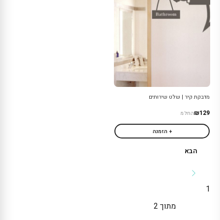
מדבקת קיר | שלט שירותים
₪129
החל מ
+ הזמנה
הבא
1
מתוך
2