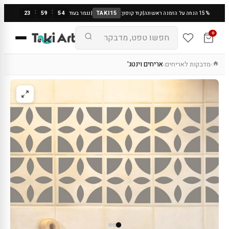
:
:
23
59
53
TAKI15
15% הנחה על הזמנה ראשונה
|
קוד קופון:
|
נגמר בעוד
0
מדבקות לאריחים
אריחים וינטג'
›
›