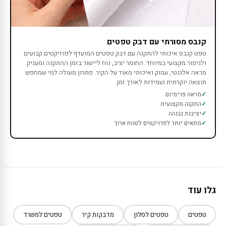
קנבס מסורתי עם דבק טפטים
טפט קנבס איכותי להתקנה עם דבק טפטים המועדף לפרויקטים קבועים
ולגימור מקצועי במיוחד. החומר יציב, נוח ליישור בזמן ההתקנה ומעניק
מראה אלגנטי, עמוק ואיכותי מאוד על הקיר. פתרון מעולה למי שמחפש
תוצאה יוקרתית ועמידות לאורך זמן.
מראה פרימיום
התקנה מקצועית
יציבות גבוהה
מתאים יותר לפרויקטים לטווח ארוך
גלו עוד
טפטים
טפטים לסלון
מדבקות קיר
טפטים למשרד