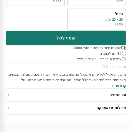
₪
129
₪
89
גדול
20 × 20 ס"מ
₪
159
הוסף לסל
משלוח חינם מהזמנות מעל 300₪
30 יום להחזרה
איכות מובטחת — ייצור ישראלי
מספר פריט: 910
מדבקות ויניל לאריחים וינטאג׳ מגיעות בצבע אחיד לבחירתכם מטבלת הצבעים
האריחים מכניסים צבע לחלל הבית והמשרד האריחים מגיעים בסט של…
קרא עוד ›
על המוצר
משלוחים ואספקה