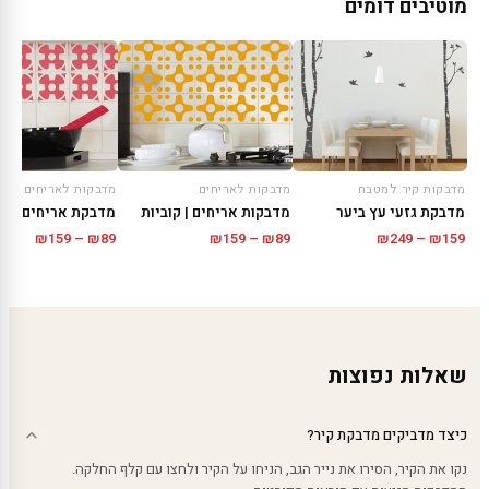
מוטיבים דומים
מדבקות קיר למטבח
מדבקות לאריחים
מדבקות לאריחים
מדבקת גזעי עץ ביער
מדבקות אריחים | קוביות
מדבקת אריחים | רט
טווח
טווח
טווח
₪
159
–
₪
89
₪
249
–
₪
159
₪
159
–
₪
89
מחירים:
מחירים:
מחירים
עד
עד
עד
שאלות נפוצות
כיצד מדביקים מדבקת קיר?
נקו את הקיר, הסירו את נייר הגב, הניחו על הקיר ולחצו עם קלף החלקה.