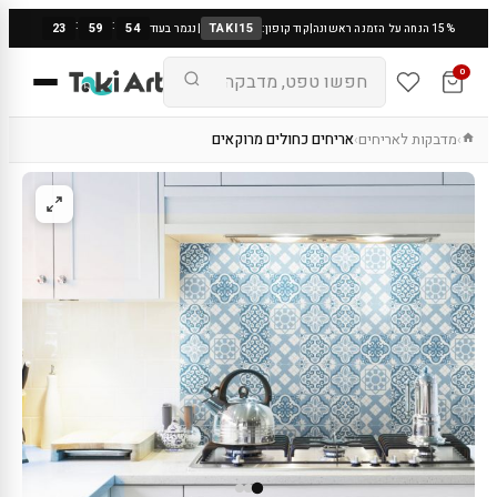
:
:
23
59
54
TAKI15
15% הנחה על הזמנה ראשונה
|
קוד קופון:
|
נגמר בעוד
0
מדבקות לאריחים
אריחים כחולים מרוקאים
›
›