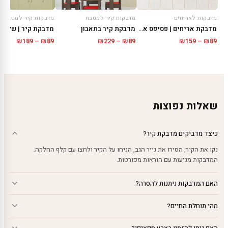
מדבקות לאריחים
מדבקות קיר למטבח
מדבקות קיר למטבח
מדבקת אריחים | פסיפס אדום
מדבקת קיר בתאבון
מדבקת קיר | שלט 
טווח
טווח
טווח
₪
189
–
₪
89
₪
229
–
₪
89
₪
159
–
₪
89
מחירים:
מחירים:
מחירים
עד
עד
עד
שאלות נפוצות
כיצד מדביקים מדבקת קיר?
נקו את הקיר, הסירו את נייר הגב, הניחו על הקיר ולחצו עם קלף החלקה.
המדבקות מגיעות עם הוראות מפורטות.
האם המדבקות ניתנות להסרה?
מהי תוחלת החיים?