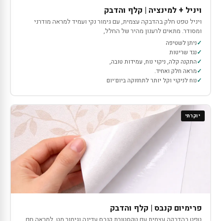
ויניל + למינציה | קלף והדבק
ויניל טפט חלק בהדבקה עצמית, עם גימור נקי ועמיד למראה מודרני
ומסודר. מתאים לרענון מהיר של החלל,
ניתן לשטיפה
נגד שריטות
התקנה קלה, ניקוי נוח, עמידות טובה,
מראה חלק ואחיד.
נוח לניקוי וקל יותר לתחזוקה ביום־יום
יוקרתי
פרימיום קנבס | קלף והדבק
טפט בהדבקה עצמית עם טקסטורת קנבס עדינה וגימור מט, למראה חם,