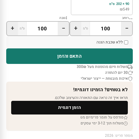
90 × 202 ס"מ
₪
549
רוחב
גובה
+
−
+
−
ס"מ
ס"מ
ללא שכבת הגנה
התאם והזמן
משלוח חינם מהזמנות מעל 300₪
30 יום להחזרה
איכות מובטחת — ייצור ישראלי
לא בטוחים? הזמינו דוגמית!
תראו איך זה נראה עם התאורה והעיצוב שלכם.
הזמן דוגמית
מודפס על חומר פרימיום מט
משלוח תוך 3-12 ימי עסקים
מספר פריט: 2026