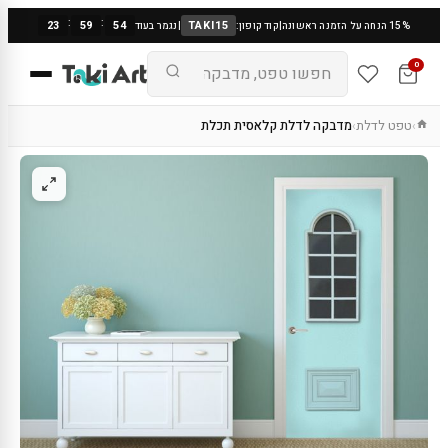
:
:
23
59
53
TAKI15
15% הנחה על הזמנה ראשונה
|
קוד קופון:
|
נגמר בעוד
0
טפט לדלת
מדבקה לדלת קלאסית תכלת
›
›