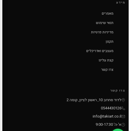
מידע
מאמרים
תנאי שימוש
מדיניות פרטיות
תקנון
מעצבים ואדריכלים
קצת עלינו
צרו קשר
צרו קשר
לדוד סחרוב 10, ראשון לציון, קומה 2
0544430126
info@takiart.co.il
א'-ה' 9:00-17:30