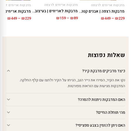
מדבקות אריחים לרצפה
מדבקות אריחים לרצפה
מדבקות אריחים לרצפ
מדבקות לאריחים | בעיצוב קיסרי
מדבקות רצפה | אבנים קטנות
טווח
טווח
טווח
₪
159
–
₪
89
₪
449
–
₪
229
₪
449
–
₪
229
מחירים:
מחירים:
מחירי
עד
עד
עד
שאלות נפוצות
כיצד מדביקים מדבקת קיר?
נקו את הקיר, הסירו את נייר הגב, הניחו על הקיר ולחצו עם קלף החלקה.
המדבקות מגיעות עם הוראות מפורטות.
האם המדבקות ניתנות להסרה?
מהי תוחלת החיים?
האם ניתן להזמין בצבע ספציפי?