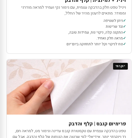
ויניל + למינציה | קלף והדבק
ויניל טפט חלק בהדבקה עצמית, עם גימור נקי ועמיד למראה מודרני
ומסודר. מתאים לרענון מהיר של החלל,
ניתן לשטיפה
נגד שריטות
התקנה קלה, ניקוי נוח, עמידות טובה,
מראה חלק ואחיד.
נוח לניקוי וקל יותר לתחזוקה ביום־יום
יוקרתי
פרימיום קנבס | קלף והדבק
טפט בהדבקה עצמית עם טקסטורת קנבס עדינה וגימור מט, למראה חם,
רך ויוקרתי יותר. אידיאלי למי שרוצה את הנוחות של קלף והדבק, אבל עם