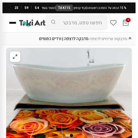
:
:
23
59
53
TAKI15
15% הנחה על הזמנה ראשונה
|
קוד קופון:
|
נגמר בעוד
0
מדבקות אריחים לרצפה
מדבקה לרצפה | ורדים כתומים
›
›