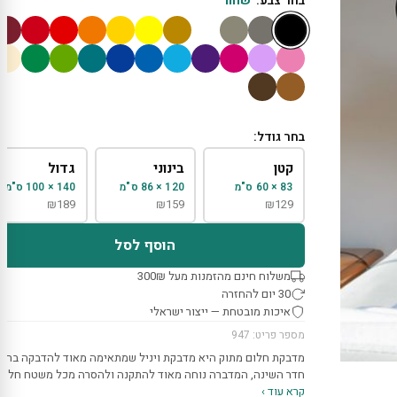
בחר צבע:
שחור
בחר גודל:
קטן
בינוני
גדול
83 × 60 ס"מ
120 × 86 ס"מ
140 × 100 ס"מ
₪
189
₪
159
₪
129
הוסף לסל
משלוח חינם מהזמנות מעל 300₪
30 יום להחזרה
איכות מובטחת — ייצור ישראלי
מספר פריט: 947
מדבקת חלום מתוק היא מדבקת ויניל שמתאימה מאוד להדבקה בחל
חדר השינה, המדברה נוחה מאוד להתקנה ולהסרה מכל משטח חלק.
קרא עוד ›