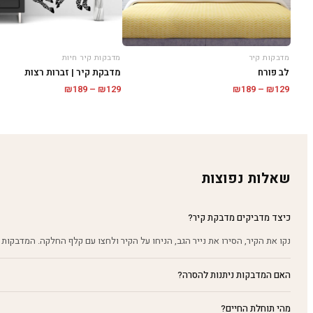
מדבקות קיר חיות
מדבקות קיר
מדבקת קיר | זברות רצות
לב פורח
טווח
טווח
₪
189
–
₪
129
₪
189
–
₪
129
מחירים:
מחירים:
עד
עד
שאלות נפוצות
כיצד מדביקים מדבקת קיר?
נקו את הקיר, הסירו את נייר הגב, הניחו על הקיר ולחצו עם קלף החלקה. המדבקות 
האם המדבקות ניתנות להסרה?
מהי תוחלת החיים?