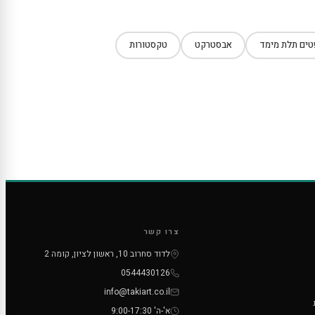
ים תלת מימד
אבסטרקט
טקסטורות
צרו קשר
לדוד סחרוב 10, ראשון לציון, קומה 2
0544430126
info@takiart.co.il
א'-ה' 9:00-17:30