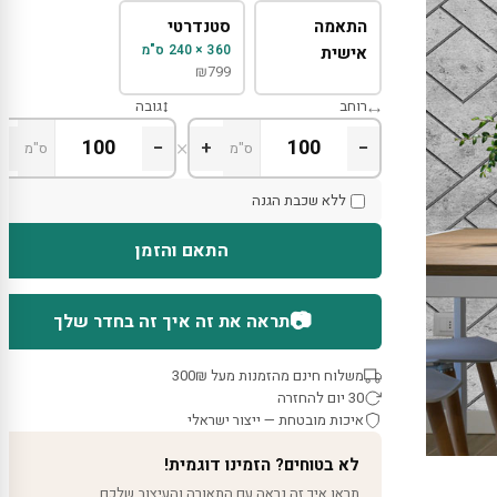
התאמה
סטנדרטי
360 × 240 ס"מ
אישית
₪
799
רוחב
גובה
×
+
−
+
−
ס"מ
ס"מ
ללא שכבת הגנה
התאם והזמן
📷
תראה את זה איך זה בחדר שלך
משלוח חינם מהזמנות מעל 300₪
30 יום להחזרה
איכות מובטחת — ייצור ישראלי
לא בטוחים? הזמינו דוגמית!
תראו איך זה נראה עם התאורה והעיצוב שלכם.