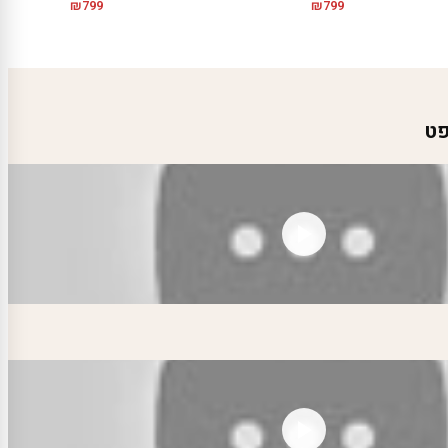
₪
799
₪
799
פט