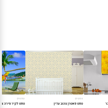
טפטים
טפטים
ר
טפט פאטרן צהוב עדין
טפט לקיר סירה צה