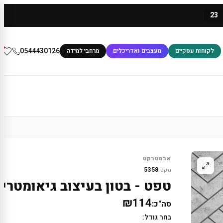
23
0
0544430126
לקוחות עסקיים
מעצבים ואדריכלים
מרחבי למידה
אבסטרקט
5358
מקט:
טפט - בטון בעיצוב גיאומטרי
₪114
סה"כ:
בחר גודל: