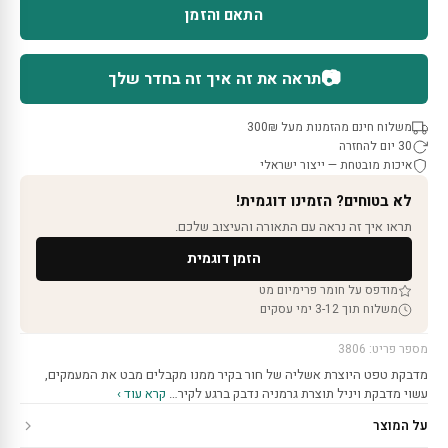
התאם והזמן
📷
תראה את זה איך זה בחדר שלך
משלוח חינם מהזמנות מעל 300₪
30 יום להחזרה
איכות מובטחת — ייצור ישראלי
לא בטוחים? הזמינו דוגמית!
תראו איך זה נראה עם התאורה והעיצוב שלכם.
הזמן דוגמית
מודפס על חומר פרימיום מט
משלוח תוך 3-12 ימי עסקים
מספר פריט: 3806
מדבקת טפט היוצרת אשליה של חור בקיר ממנו מקבלים מבט את המעמקים,
עשוי מדבקת ויניל תוצרת גרמניה נדבק ברגע לקיר…
קרא עוד ›
על המוצר