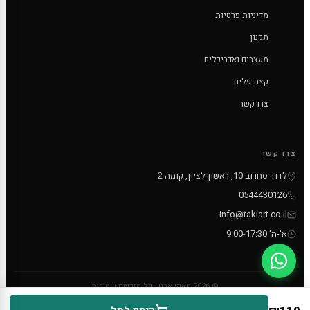
מדיניות פרטיות
תקנון
מעצבים ואדריכלים
קצת עלינו
צרו קשר
צרו קשר
לדוד סחרוב 10, ראשון לציון, קומה 2
0544430126
info@takiart.co.il
א'-ה' 9:00-17:30
© 2026 טאקי ארט - כל הזכויות שמורות
PayPal
MC
VISA