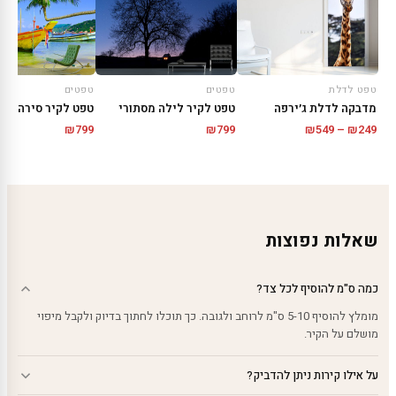
טפט לדלת
טפטים
טפטים
מדבקה לדלת ג׳ירפה
טפט לקיר לילה מסתורי
טפט לקיר סירה צהו
טווח
₪
799
₪
799
₪
549
–
₪
249
מחירים:
עד
שאלות נפוצות
כמה ס"מ להוסיף לכל צד?
מומלץ להוסיף 5-10 ס"מ לרוחב ולגובה. כך תוכלו לחתוך בדיוק ולקבל מיפוי
מושלם על הקיר.
על אילו קירות ניתן להדביק?