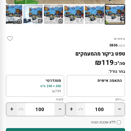
טפטים
3806
מקט:
טפט ביקור מהמעמקים
₪119
סה"כ:
בחר גודל:
התאמה אישית
סטנדרטי
360 × 240 ס"מ
₪
799
רוחב
גובה
+
−
+
−
ס"מ
ס"מ
ללא שכבת הגנה