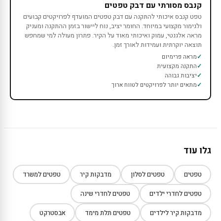
קנבס מסורתי עם דבק טפטים
טפט קנבס איכותי להתקנה עם דבק טפטים המועדף לפרויקטים קבועים
ולגימור מקצועי במיוחד. החומר יציב, נוח ליישור בזמן ההתקנה ומעניק
מראה אלגנטי, עמוק ואיכותי מאוד על הקיר. פתרון מעולה למי שמחפש
תוצאה יוקרתית ועמידות לאורך זמן.
מראה פרימיום
התקנה מקצועית
יציבות גבוהה
מתאים יותר לפרויקטים לטווח ארוך
גלו עוד
טפטים
טפטים לסלון
מדבקות קיר
טפטים למשרד
טפטים לחדרי ילדים
טפטים לחדרי שינה
מדבקות קיר לילדים
טפטים תלת מימד
אבסטרקט