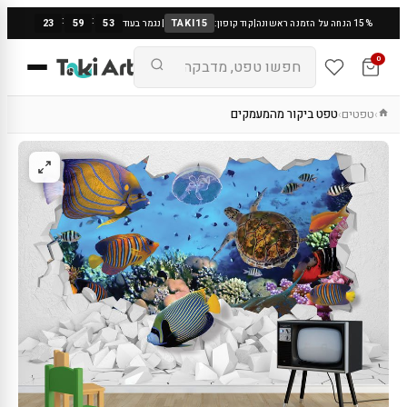
:
:
23
59
53
TAKI15
15% הנחה על הזמנה ראשונה
|
קוד קופון:
|
נגמר בעוד
0
טפטים
טפט ביקור מהמעמקים
›
›