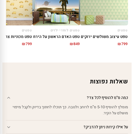
טפטים
טפטים לחדרי ילדים
טפטים
טפט עיצוב משולשים ירוקים
טפט האדם הראשון על הירח
טפט מכוניות צהובו
₪
799
₪
849
₪
799
שאלות נפוצות
כמה ס"מ להוסיף לכל צד?
מומלץ להוסיף 5-10 ס"מ לרוחב ולגובה. כך תוכלו לחתוך בדיוק ולקבל מיפוי
מושלם על הקיר.
על אילו קירות ניתן להדביק?