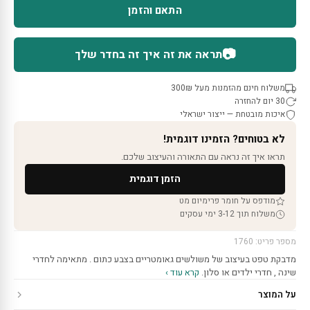
התאם והזמן
📷
תראה את זה איך זה בחדר שלך
משלוח חינם מהזמנות מעל 300₪
30 יום להחזרה
איכות מובטחת — ייצור ישראלי
לא בטוחים? הזמינו דוגמית!
תראו איך זה נראה עם התאורה והעיצוב שלכם.
הזמן דוגמית
מודפס על חומר פרימיום מט
משלוח תוך 3-12 ימי עסקים
מספר פריט: 1760
מדבקת טפט בעיצוב של משולשים גאומטריים בצבע כתום . מתאימה לחדרי
שינה , חדרי ילדים או סלון.
קרא עוד ›
על המוצר