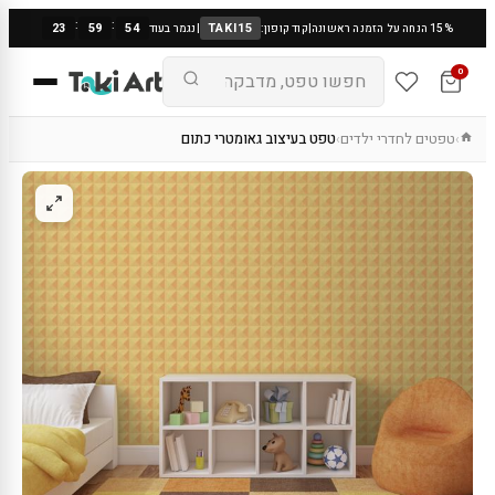
:
:
23
59
53
TAKI15
15% הנחה על הזמנה ראשונה
|
קוד קופון:
|
נגמר בעוד
0
טפטים לחדרי ילדים
טפט בעיצוב גאומטרי כתום
›
›