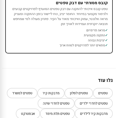
קנבס מסורתי עם דבק טפטים
טפט קנבס איכותי להתקנה עם דבק טפטים המועדף לפרויקטים קבועים
ולגימור מקצועי במיוחד. החומר יציב, נוח ליישור בזמן ההתקנה ומעניק
מראה אלגנטי, עמוק ואיכותי מאוד על הקיר. פתרון מעולה למי שמחפש
תוצאה יוקרתית ועמידות לאורך זמן.
מראה פרימיום
התקנה מקצועית
יציבות גבוהה
מתאים יותר לפרויקטים לטווח ארוך
גלו עוד
טפטים
טפטים לסלון
מדבקות קיר
טפטים למשרד
טפטים לחדרי ילדים
טפטים לחדרי שינה
מדבקות קיר לילדים
טפטים תלת מימד
אבסטרקט