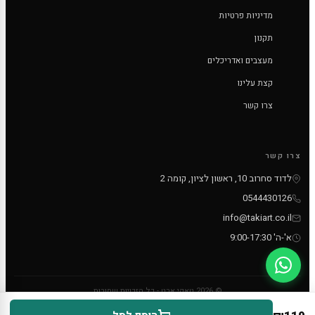
מדיניות פרטיות
תקנון
מעצבים ואדריכלים
קצת עלינו
צרו קשר
צרו קשר
לדוד סחרוב 10, ראשון לציון, קומה 2
0544430126
info@takiart.co.il
א'-ה' 9:00-17:30
© 2026 טאקי ארט - כל הזכויות שמורות
PayPal
MC
VISA