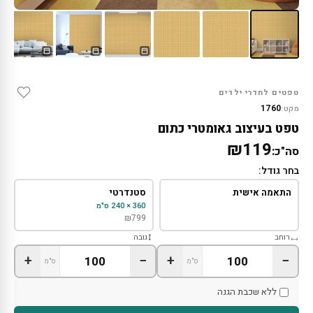
טפטים לחדרי ילדים
1760
מקט:
טפט בעיצוב גאומטרי כתום
₪119
סה"כ:
בחר גודל:
התאמה אישית
סטנדרטי
360 × 240 ס"מ
₪
799
רוחב
גובה
+
−
+
−
ס"מ
ס"מ
ללא שכבת הגנה