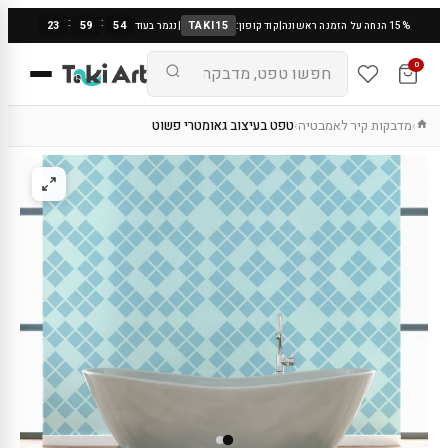
:
:
23
59
53
TAKI15
15% הנחה על הזמנה ראשונה
|
קוד קופון:
|
נגמר בעוד
0
מדבקות קיר לאמבטיה
טפט בעיצוב גאומטרי פשוט
›
›