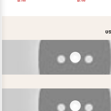
₪
799
₪
799
פט