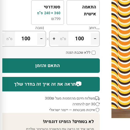
התאמה
סטנדרטי
360 × 240 ס"מ
אישית
₪
799
רוחב
גובה
×
+
−
+
−
ס"מ
ס"מ
ללא שכבת הגנה
התאם והזמן
📷
תראה את זה איך זה בחדר שלך
משלוח חינם מהזמנות מעל 300₪
30 יום להחזרה
איכות מובטחת — ייצור ישראלי
לא בטוחים? הזמינו דוגמית!
תראו איך זה נראה עם התאורה והעיצוב שלכם.