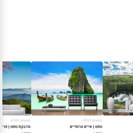
טפטים לסלון
טפטים לסלון
טפט | איים טרופיים
מדבקת טפט | פריח