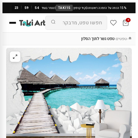
:
:
23
59
53
TAKI15
15% הנחה על הזמנה ראשונה
|
קוד קופון:
|
נגמר בעוד
0
טפטים
טפט גשר לתוך הסלון
›
›