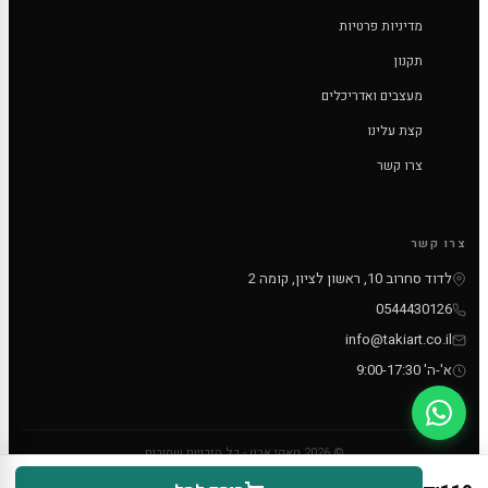
מדיניות פרטיות
תקנון
מעצבים ואדריכלים
קצת עלינו
צרו קשר
צרו קשר
לדוד סחרוב 10, ראשון לציון, קומה 2
0544430126
info@takiart.co.il
א'-ה' 9:00-17:30
© 2026 טאקי ארט - כל הזכויות שמורות
PayPal
MC
VISA