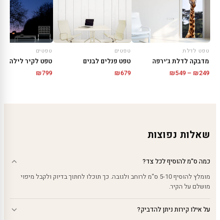
טפט לדלת
טפטים
טפטים
מדבקה לדלת ג׳ירפה
טפט פנלים לבנים
טפט לקיר לילה מסת
טווח
₪
799
₪
679
₪
549
–
₪
249
מחירים:
עד
שאלות נפוצות
כמה ס"מ להוסיף לכל צד?
מומלץ להוסיף 5-10 ס"מ לרוחב ולגובה. כך תוכלו לחתוך בדיוק ולקבל מיפוי
מושלם על הקיר.
על אילו קירות ניתן להדביק?