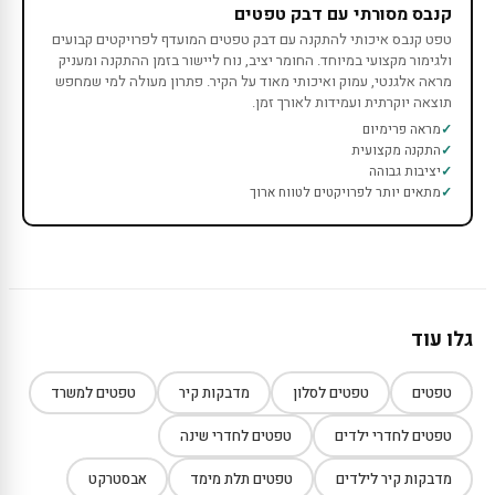
קנבס מסורתי עם דבק טפטים
טפט קנבס איכותי להתקנה עם דבק טפטים המועדף לפרויקטים קבועים
ולגימור מקצועי במיוחד. החומר יציב, נוח ליישור בזמן ההתקנה ומעניק
מראה אלגנטי, עמוק ואיכותי מאוד על הקיר. פתרון מעולה למי שמחפש
תוצאה יוקרתית ועמידות לאורך זמן.
מראה פרימיום
התקנה מקצועית
יציבות גבוהה
מתאים יותר לפרויקטים לטווח ארוך
גלו עוד
טפטים
טפטים לסלון
מדבקות קיר
טפטים למשרד
טפטים לחדרי ילדים
טפטים לחדרי שינה
מדבקות קיר לילדים
טפטים תלת מימד
אבסטרקט