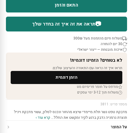
התאם והזמן
📷
תראה את זה איך זה בחדר שלך
משלוח חינם מהזמנות מעל 300₪
30 יום להחזרה
איכות מובטחת — ייצור ישראלי
לא בטוחים? הזמינו דוגמית!
תראו איך זה נראה עם התאורה והעיצוב שלכם.
הזמן דוגמית
מודפס על חומר פרימיום מט
משלוח תוך 3-12 ימי עסקים
מספר פריט: 3811
מדבקת טפט גשר תלת מיימדי שיצא מהחור ונכנס לסלון, עשוי מדבקת ויניל
תוצרת גרמניה נדבק ברגע לקיר ומקשט את החלל…
קרא עוד ›
על המוצר