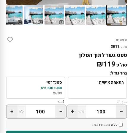
טפטים
3811
מקט:
טפט גשר לתוך הסלון
₪119
סה"כ:
בחר גודל:
התאמה אישית
סטנדרטי
360 × 240 ס"מ
₪
799
רוחב
גובה
+
−
+
−
ס"מ
ס"מ
ללא שכבת הגנה