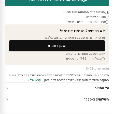
תראה את זה איך זה בחדר שלך
משלוח חינם מהזמנות מעל 300₪
30 יום להחזרה
איכות מובטחת — ייצור ישראלי
לא בטוחים? הזמינו דוגמית!
תראו איך זה נראה עם התאורה והעיצוב שלכם.
הזמן דוגמית
מודפס על חומר פרימיום מט
משלוח תוך 3-12 ימי עסקים
מספר פריט: 5495
מדבקת טפט מעוצבת של חלליות מגניבות בחלל שיראה נהדר בכל חדר. שיטת
התקנה מאוד פשוטה וללא צורך במריחת דבק. ניתן…
קרא עוד ›
על המוצר
משלוחים ואספקה