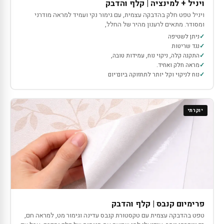
ויניל + למינציה | קלף והדבק
ויניל טפט חלק בהדבקה עצמית, עם גימור נקי ועמיד למראה מודרני
ומסודר. מתאים לרענון מהיר של החלל,
ניתן לשטיפה
נגד שריטות
התקנה קלה, ניקוי נוח, עמידות טובה,
מראה חלק ואחיד.
נוח לניקוי וקל יותר לתחזוקה ביום־יום
יוקרתי
פרימיום קנבס | קלף והדבק
טפט בהדבקה עצמית עם טקסטורת קנבס עדינה וגימור מט, למראה חם,