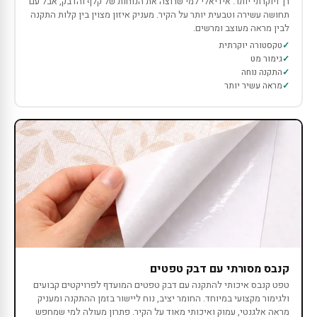
רך ויוקרתי יותר. אידיאלי למי שרוצה את הנוחות של קלף והדבק, אבל עם
תחושה עשירה וטבעית יותר על הקיר. מעניק איזון מצוין בין קלות התקנה
לבין מראה מעוצב ומרשים.
טקסטורה יוקרתית
גימור מט
התקנה נוחה
מראה עשיר יותר
קנבס מסורתי עם דבק טפטים
טפט קנבס איכותי להתקנה עם דבק טפטים המועדף לפרויקטים קבועים
ולגימור מקצועי במיוחד. החומר יציב, נוח ליישור בזמן ההתקנה ומעניק
מראה אלגנטי, עמוק ואיכותי מאוד על הקיר. פתרון מעולה למי שמחפש