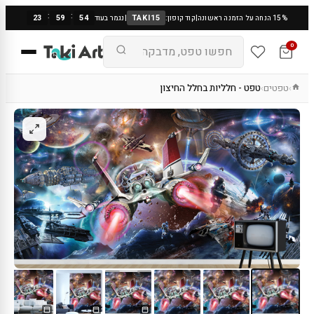
:
:
23
59
53
TAKI15
15% הנחה על הזמנה ראשונה
|
קוד קופון:
|
נגמר בעוד
0
טפטים
טפט - חלליות בחלל החיצון
›
›