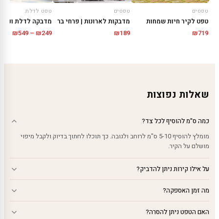
טפטים
טפטים
טפט לדלת
טפט לקיר חיות שמחות
מדבקות לארונות | פרחי בר
מדבקה לדלת ונציה
טווח
₪
549
–
₪
249
₪
189
₪
719
מחירי
עד
שאלות נפוצות
כמה ס"מ להוסיף לכל צד?
מומלץ להוסיף 5-10 ס"מ לרוחב ולגובה. כך תוכלו לחתוך בדיוק ולקבל מיפוי
מושלם על הקיר.
על אילו קירות ניתן להדביק?
מה זמן האספקה?
האם הטפט ניתן להסרה?