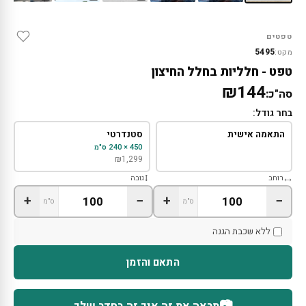
טפטים
5495
מקט:
טפט - חלליות בחלל החיצון
₪144
סה"כ:
בחר גודל:
התאמה אישית
סטנדרטי
450 × 240 ס"מ
₪
1,299
רוחב
גובה
+
−
+
−
ס"מ
ס"מ
ללא שכבת הגנה
התאם והזמן
📷