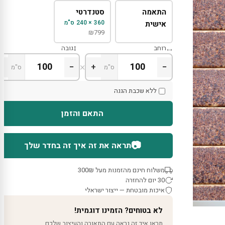
התאמה
סטנדרטי
360 × 240 ס"מ
אישית
₪
799
רוחב
גובה
×
+
−
+
−
ס"מ
ס"מ
ללא שכבת הגנה
התאם והזמן
📷
תראה את זה איך זה בחדר שלך
משלוח חינם מהזמנות מעל 300₪
30 יום להחזרה
איכות מובטחת — ייצור ישראלי
לא בטוחים? הזמינו דוגמית!
תראו איך זה נראה עם התאורה והעיצוב שלכם.