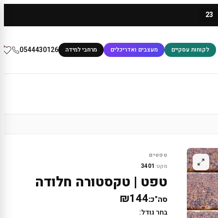
23
0
0544430126
לקוחות עסקיים
מעצבים ואדריכלים
מרחבי למידה
טפטים
3401
מקט:
טפט | טקסטורה חלודה
₪144
סה"כ:
בחר גודל: