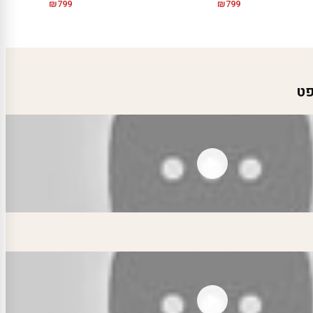
₪
799
₪
799
פט