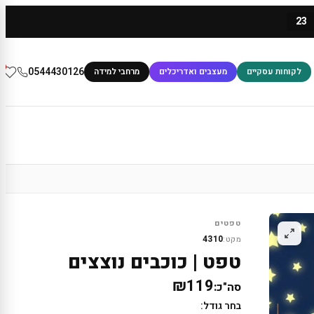
23
0
0544430126
לקוחות עסקיים
מעצבים ואדריכלים
מרחבי למידה
טפטים
4310
מקט:
טפט | כוכבים נוצצים
₪119
סה"כ:
בחר גודל: