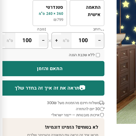
התאמה
סטנדרטי
360 × 240 ס"מ
אישית
₪
799
רוחב
גובה
×
+
−
+
−
ס"מ
ס"מ
ללא שכבת הגנה
התאם והזמן
📷
תראה את זה איך זה בחדר שלך
משלוח חינם מהזמנות מעל 300₪
30 יום להחזרה
איכות מובטחת — ייצור ישראלי
לא בטוחים? הזמינו דוגמית!
תראו איך זה נראה עם התאורה והעיצוב שלכם.