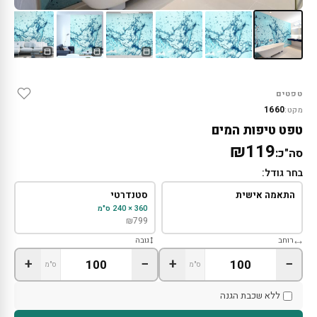
טפטים
1660
מקט:
טפט טיפות המים
₪119
סה"כ:
בחר גודל:
התאמה אישית
סטנדרטי
360 × 240 ס"מ
₪
799
רוחב
גובה
+
−
+
−
ס"מ
ס"מ
ללא שכבת הגנה