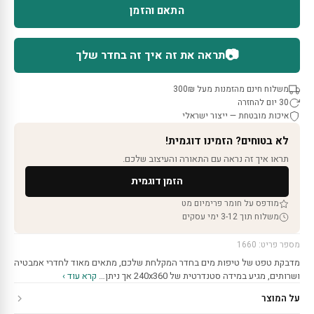
התאם והזמן
📷
תראה את זה איך זה בחדר שלך
משלוח חינם מהזמנות מעל 300₪
30 יום להחזרה
איכות מובטחת — ייצור ישראלי
לא בטוחים? הזמינו דוגמית!
תראו איך זה נראה עם התאורה והעיצוב שלכם.
הזמן דוגמית
מודפס על חומר פרימיום מט
משלוח תוך 3-12 ימי עסקים
מספר פריט: 1660
מדבקת טפט של טיפות מים בחדר המקלחת שלכם, מתאים מאוד לחדרי אמבטיה
ושרותים, מגיע במידה סטנדרטית של 240x360 אך ניתן…
קרא עוד ›
על המוצר