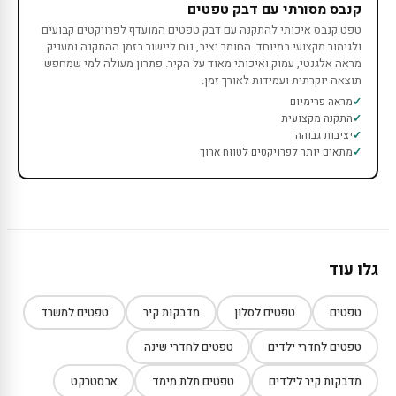
קנבס מסורתי עם דבק טפטים
טפט קנבס איכותי להתקנה עם דבק טפטים המועדף לפרויקטים קבועים
ולגימור מקצועי במיוחד. החומר יציב, נוח ליישור בזמן ההתקנה ומעניק
מראה אלגנטי, עמוק ואיכותי מאוד על הקיר. פתרון מעולה למי שמחפש
תוצאה יוקרתית ועמידות לאורך זמן.
מראה פרימיום
התקנה מקצועית
יציבות גבוהה
מתאים יותר לפרויקטים לטווח ארוך
גלו עוד
טפטים
טפטים לסלון
מדבקות קיר
טפטים למשרד
טפטים לחדרי ילדים
טפטים לחדרי שינה
מדבקות קיר לילדים
טפטים תלת מימד
אבסטרקט