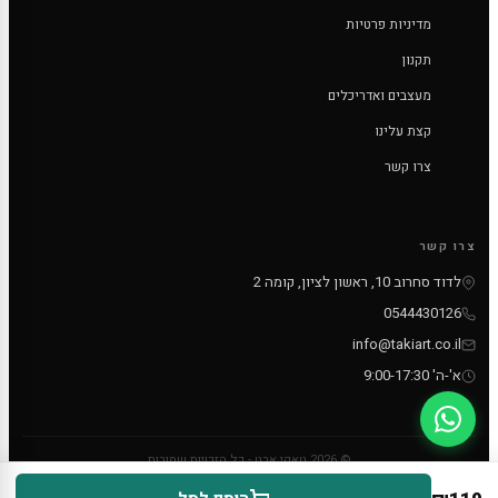
מדיניות פרטיות
תקנון
מעצבים ואדריכלים
קצת עלינו
צרו קשר
צרו קשר
לדוד סחרוב 10, ראשון לציון, קומה 2
0544430126
info@takiart.co.il
א'-ה' 9:00-17:30
© 2026 טאקי ארט - כל הזכויות שמורות
PayPal
MC
VISA