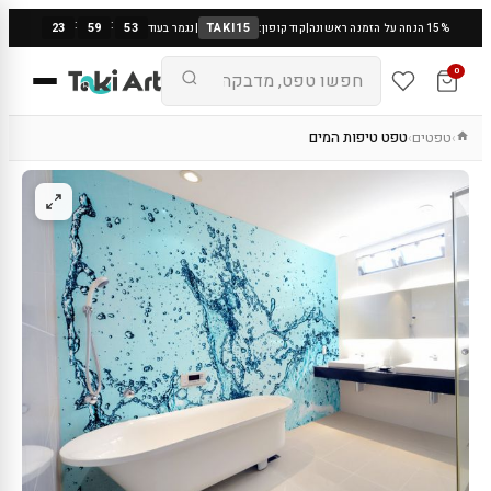
:
:
23
59
53
TAKI15
15% הנחה על הזמנה ראשונה
|
קוד קופון:
|
נגמר בעוד
0
טפטים
טפט טיפות המים
›
›