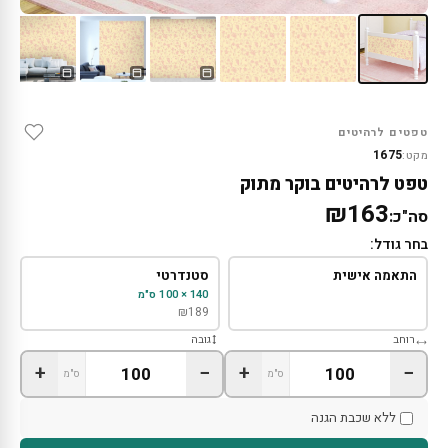
טפטים לרהיטים
1675
מקט:
טפט לרהיטים בוקר מתוק
₪163
סה"כ:
בחר גודל:
התאמה אישית
סטנדרטי
140 × 100 ס"מ
₪
189
רוחב
גובה
+
−
+
−
ס"מ
ס"מ
ללא שכבת הגנה