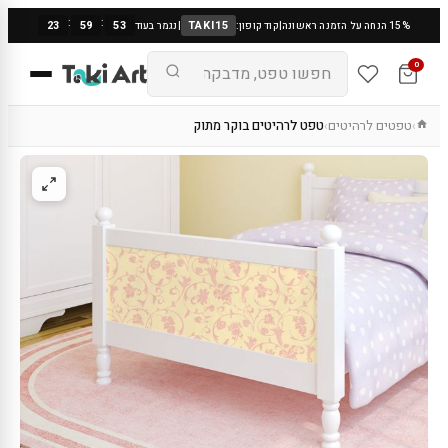
:
:
23
59
53
TAKI15
15% הנחה על הזמנה ראשונה
|
קוד קופון:
|
נגמר בעוד
0
טפטים לרהיטים
טפט לרהיטים בוקר מתוק
›
›