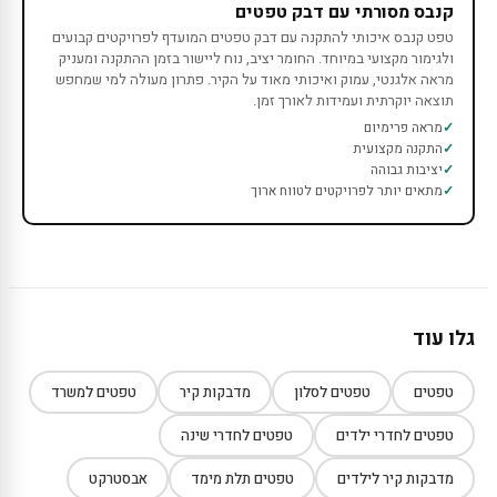
קנבס מסורתי עם דבק טפטים
טפט קנבס איכותי להתקנה עם דבק טפטים המועדף לפרויקטים קבועים
ולגימור מקצועי במיוחד. החומר יציב, נוח ליישור בזמן ההתקנה ומעניק
מראה אלגנטי, עמוק ואיכותי מאוד על הקיר. פתרון מעולה למי שמחפש
תוצאה יוקרתית ועמידות לאורך זמן.
מראה פרימיום
התקנה מקצועית
יציבות גבוהה
מתאים יותר לפרויקטים לטווח ארוך
גלו עוד
טפטים
טפטים לסלון
מדבקות קיר
טפטים למשרד
טפטים לחדרי ילדים
טפטים לחדרי שינה
מדבקות קיר לילדים
טפטים תלת מימד
אבסטרקט