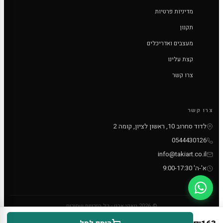
מדיניות פרטיות
תקנון
מעצבים ואדריכלים
קצת עלינו
צרו קשר
צרו קשר
לדוד סחרוב 10, ראשון לציון, קומה 2
0544430126
info@takiart.co.il
א'-ה' 9:00-17:30
© 2026 טאקי ארט - כל הזכויות שמורות
PayPal
MC
VISA