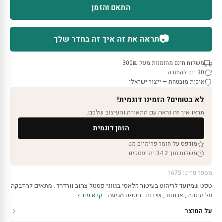
התאם והזמן
📷
תראה את זה איך זה בחדר שלך
משלוח חינם מהזמנות מעל 300₪
30 יום להחזרה
איכות מובטחת — ייצור ישראלי
לא בטוחים? הזמינו דוגמית!
תראו איך זה נראה עם התאורה והעיצוב שלכם.
הזמן דוגמית
מודפס על חומר פרימיום מט
משלוח תוך 3-12 ימי עסקים
מספר פריט: 1675
טפט שמיועד לריהוט בעיטור קלאסי בגווני פסטל צהוב וורדרד . מתאים להדבקה
על מיטות , ארונות , שידות . הטפט מגיעה…
קרא עוד ›
על המוצר