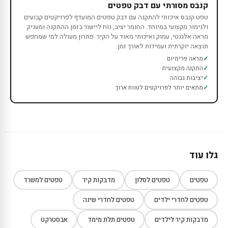
קנבס מסורתי עם דבק טפטים
טפט קנבס איכותי להתקנה עם דבק טפטים המועדף לפרויקטים קבועים
ולגימור מקצועי במיוחד. החומר יציב, נוח ליישור בזמן ההתקנה ומעניק
מראה אלגנטי, עמוק ואיכותי מאוד על הקיר. פתרון מעולה למי שמחפש
תוצאה יוקרתית ועמידות לאורך זמן.
מראה פרימיום
התקנה מקצועית
יציבות גבוהה
מתאים יותר לפרויקטים לטווח ארוך
גלו עוד
טפטים
טפטים לסלון
מדבקות קיר
טפטים למשרד
טפטים לחדרי ילדים
טפטים לחדרי שינה
מדבקות קיר לילדים
טפטים תלת מימד
אבסטרקט