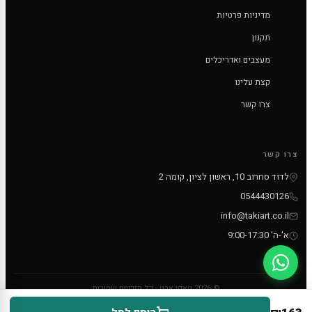
מדיניות פרטיות
תקנון
מעצבים ואדריכלים
קצת עלינו
צרו קשר
צרו קשר
לדוד סחרוב 10, ראשון לציון, קומה 2
0544430126
info@takiart.co.il
א'-ה' 9:00-17:30
© 2026 טאקי ארט - כל הזכויות שמורות
PayPal
MC
VISA