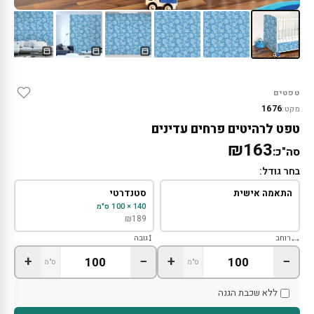
טפטים
1676
מקט:
טפט לרהיטים פרחים עדינים
₪163
סה"כ:
בחר גודל:
התאמה אישית
סטנדרטי
140 × 100 ס"מ
₪
189
רוחב
גובה
+
−
+
−
ס"מ
ס"מ
ללא שכבת הגנה