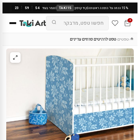
:
:
23
59
53
TAKI15
15% הנחה על הזמנה ראשונה
|
קוד קופון:
|
נגמר בעוד
0
טפטים
טפט לרהיטים פרחים עדינים
›
›