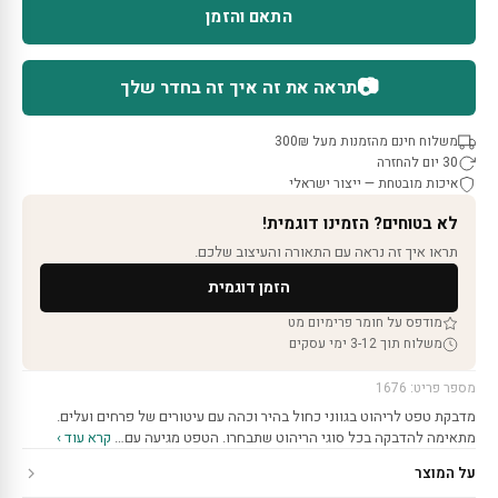
התאם והזמן
📷
תראה את זה איך זה בחדר שלך
משלוח חינם מהזמנות מעל 300₪
30 יום להחזרה
איכות מובטחת — ייצור ישראלי
לא בטוחים? הזמינו דוגמית!
תראו איך זה נראה עם התאורה והעיצוב שלכם.
הזמן דוגמית
מודפס על חומר פרימיום מט
משלוח תוך 3-12 ימי עסקים
מספר פריט: 1676
מדבקת טפט לריהוט בגווני כחול בהיר וכהה עם עיטורים של פרחים ועלים.
מתאימה להדבקה בכל סוגי הריהוט שתבחרו. הטפט מגיעה עם…
קרא עוד ›
על המוצר