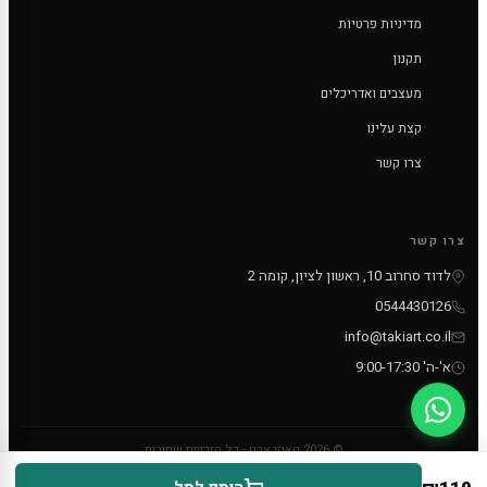
מדיניות פרטיות
תקנון
מעצבים ואדריכלים
קצת עלינו
צרו קשר
צרו קשר
לדוד סחרוב 10, ראשון לציון, קומה 2
0544430126
info@takiart.co.il
א'-ה' 9:00-17:30
© 2026 טאקי ארט - כל הזכויות שמורות
PayPal
MC
VISA