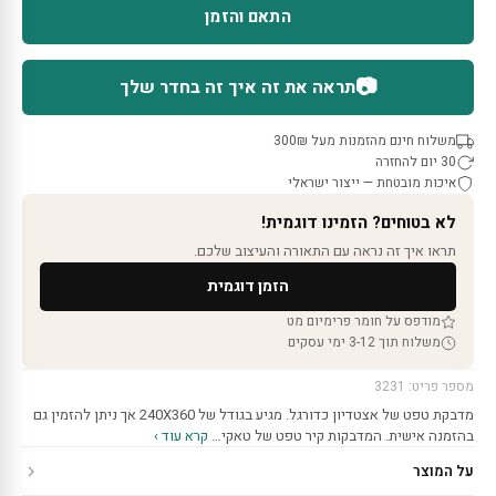
התאם והזמן
📷
תראה את זה איך זה בחדר שלך
משלוח חינם מהזמנות מעל 300₪
30 יום להחזרה
איכות מובטחת — ייצור ישראלי
לא בטוחים? הזמינו דוגמית!
תראו איך זה נראה עם התאורה והעיצוב שלכם.
הזמן דוגמית
מודפס על חומר פרימיום מט
משלוח תוך 3-12 ימי עסקים
מספר פריט: 3231
מדבקת טפט של אצטדיון כדורגל. מגיע בגודל של 240X360 אך ניתן להזמין גם
בהזמנה אישית. המדבקות קיר טפט של טאקי…
קרא עוד ›
על המוצר