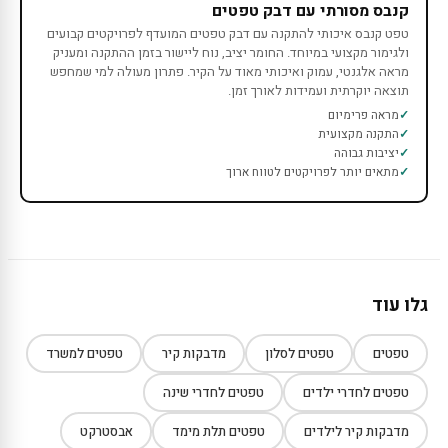
קנבס מסורתי עם דבק טפטים
טפט קנבס איכותי להתקנה עם דבק טפטים המועדף לפרויקטים קבועים
ולגימור מקצועי במיוחד. החומר יציב, נוח ליישור בזמן ההתקנה ומעניק
מראה אלגנטי, עמוק ואיכותי מאוד על הקיר. פתרון מעולה למי שמחפש
תוצאה יוקרתית ועמידות לאורך זמן.
מראה פרימיום
התקנה מקצועית
יציבות גבוהה
מתאים יותר לפרויקטים לטווח ארוך
גלו עוד
טפטים
טפטים לסלון
מדבקות קיר
טפטים למשרד
טפטים לחדרי ילדים
טפטים לחדרי שינה
מדבקות קיר לילדים
טפטים תלת מימד
אבסטרקט