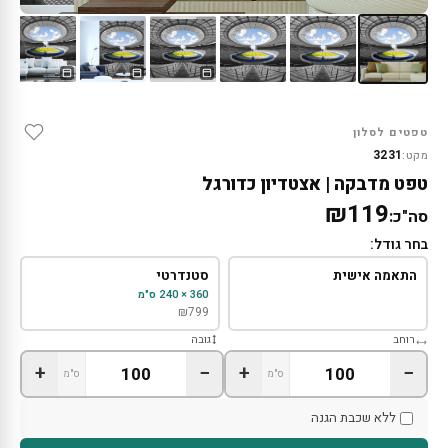
טפטים לסלון
3231
מקט:
טפט מדבקה | אצטדיון כדורגל
₪119
סה"כ:
בחר גודל:
התאמה אישית
סטנדרטי
360 × 240 ס"מ
₪
799
רוחב
גובה
+
−
+
−
ס"מ
ס"מ
ללא שכבת הגנה