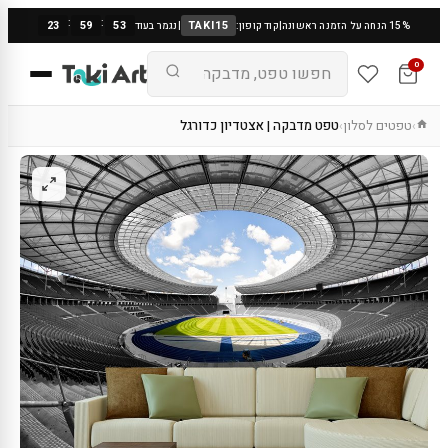
:
:
23
59
53
TAKI15
15% הנחה על הזמנה ראשונה
|
קוד קופון:
|
נגמר בעוד
0
טפטים לסלון
טפט מדבקה | אצטדיון כדורגל
›
›