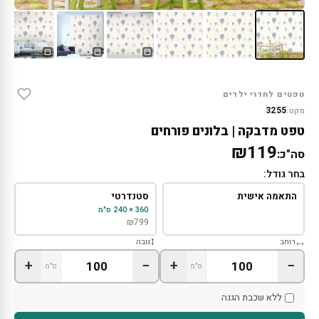
טפטים לחדרי ילדים
3255
מקט:
טפט מדבקה | בלונים פורחים
₪119
סה"כ:
בחר גודל:
התאמה אישית
סטנדרטי
360 × 240 ס"מ
₪
799
רוחב
גובה
+
−
+
−
ס"מ
ס"מ
ללא שכבת הגנה