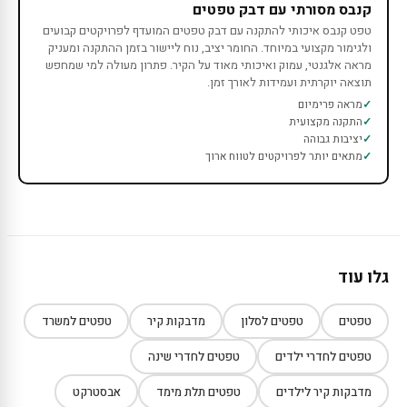
קנבס מסורתי עם דבק טפטים
טפט קנבס איכותי להתקנה עם דבק טפטים המועדף לפרויקטים קבועים
ולגימור מקצועי במיוחד. החומר יציב, נוח ליישור בזמן ההתקנה ומעניק
מראה אלגנטי, עמוק ואיכותי מאוד על הקיר. פתרון מעולה למי שמחפש
תוצאה יוקרתית ועמידות לאורך זמן.
מראה פרימיום
התקנה מקצועית
יציבות גבוהה
מתאים יותר לפרויקטים לטווח ארוך
גלו עוד
טפטים
טפטים לסלון
מדבקות קיר
טפטים למשרד
טפטים לחדרי ילדים
טפטים לחדרי שינה
מדבקות קיר לילדים
טפטים תלת מימד
אבסטרקט