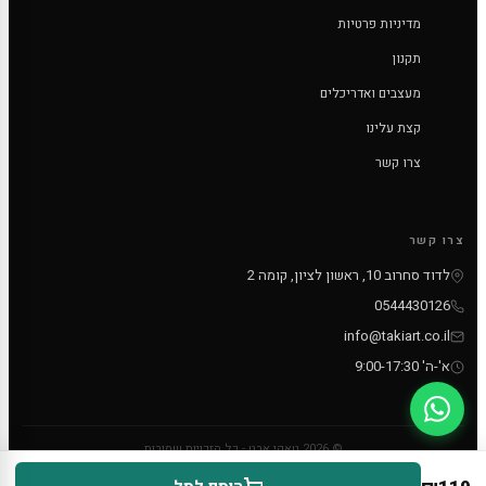
מדיניות פרטיות
תקנון
מעצבים ואדריכלים
קצת עלינו
צרו קשר
צרו קשר
לדוד סחרוב 10, ראשון לציון, קומה 2
0544430126
info@takiart.co.il
א'-ה' 9:00-17:30
© 2026 טאקי ארט - כל הזכויות שמורות
PayPal
MC
VISA