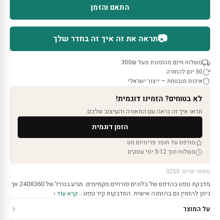
התאם והזמן
📷
תראה את זה איך זה בחדר שלך
משלוח חינם מהזמנות מעל 300₪
30 יום להחזרה
איכות מובטחת — ייצור ישראלי
לא בטוחים? הזמינו דוגמית!
תראו איך זה נראה עם התאורה והעיצוב שלכם.
הזמן דוגמית
מודפס על חומר פרימיום מט
משלוח תוך 3-12 ימי עסקים
מספר פריט: 3255
מדבקת טפט בהדפס של בלונים פורחים מקסימים. מגיע בגודל של 240X360 אך
ניתן להזמין גם בהזמנה אישית. המדבקות קיר טפט…
קרא עוד ›
על המוצר