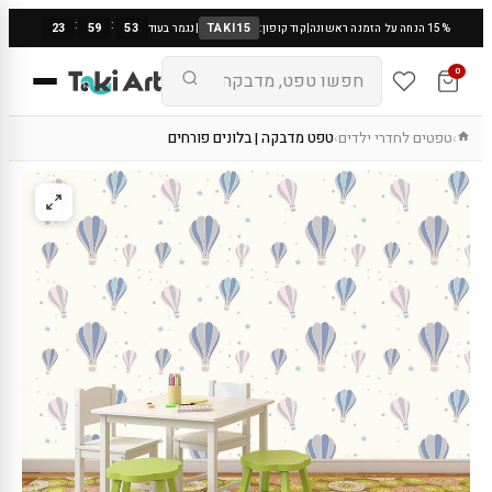
:
:
23
59
53
TAKI15
15% הנחה על הזמנה ראשונה
|
קוד קופון:
|
נגמר בעוד
0
טפטים לחדרי ילדים
טפט מדבקה | בלונים פורחים
›
›