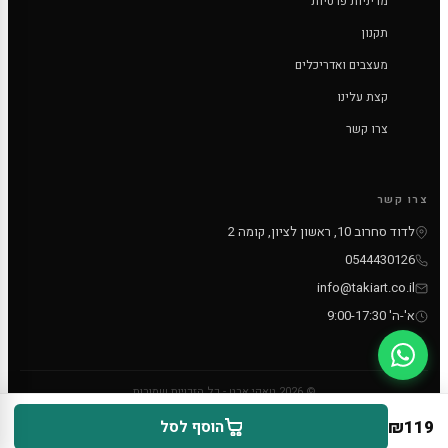
מדיניות פרטיות
תקנון
מעצבים ואדריכלים
קצת עלינו
צרו קשר
צרו קשר
לדוד סחרוב 10, ראשון לציון, קומה 2
0544430126
info@takiart.co.il
א'-ה' 9:00-17:30
© 2026 טאקי ארט - כל הזכויות שמורות
PayPal
MC
VISA
₪119
הוסף לסל