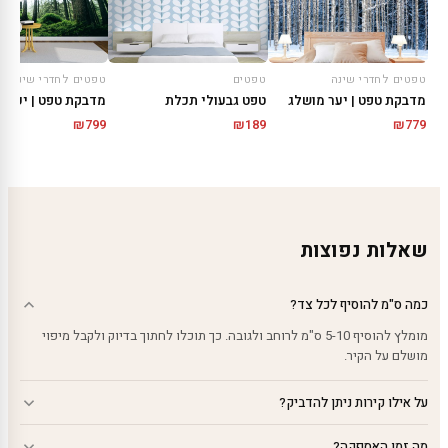
טפטים
טפטים לחדרי שינה
טפטים לחדרי שינה
טפט גבעולי תכלת
מדבקת טפט | יער י
מדבקת טפט | יער מושלג
₪
799
₪
189
₪
779
שאלות נפוצות
כמה ס"מ להוסיף לכל צד?
מומלץ להוסיף 5-10 ס"מ לרוחב ולגובה. כך תוכלו לחתוך בדיוק ולקבל מיפוי
מושלם על הקיר.
על אילו קירות ניתן להדביק?
מה זמן האספקה?