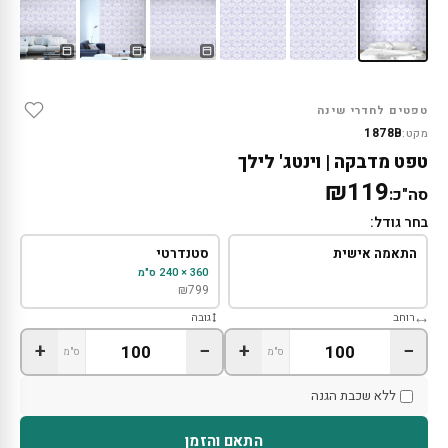
טפטים לחדרי שינה
1878B
מקט:
טפט מדבקה | וינטג' לילך
₪119
סה"כ:
בחר גודל:
התאמה אישית
סטנדרטי
360 × 240 ס"מ
₪
799
רוחב
גובה
+
−
+
−
ס"מ
ס"מ
ללא שכבת הגנה
התאם והזמן