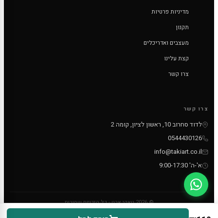
מדיניות פרטיות
תקנון
מעצבים ואדריכלים
קצת עלינו
צרו קשר
צרו קשר
לדוד סחרוב 10, ראשון לציון, קומה 2
0544430126
info@takiart.co.il
א'-ה' 9:00-17:30
© 2026 טאקי ארט - כל הזכויות שמורות
PayPal
MC
VISA