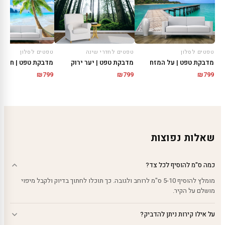
טפטים לסלון
טפטים לחדרי שינה
טפטים לסלון
מדבקת טפט | על המזח
מדבקת טפט | יער ירוק
מדבקת טפט | חוף ט
₪
799
₪
799
₪
799
שאלות נפוצות
כמה ס"מ להוסיף לכל צד?
מומלץ להוסיף 5-10 ס"מ לרוחב ולגובה. כך תוכלו לחתוך בדיוק ולקבל מיפוי
מושלם על הקיר.
על אילו קירות ניתן להדביק?