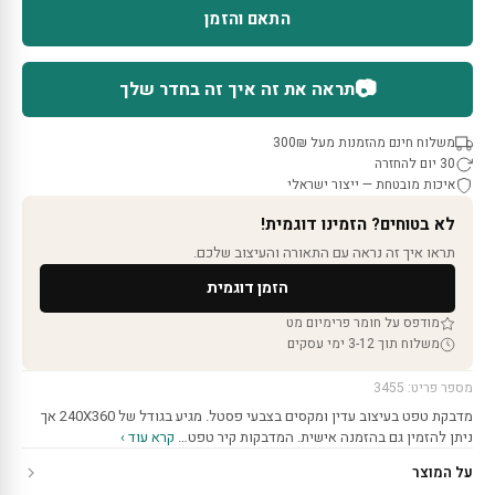
התאם והזמן
📷
תראה את זה איך זה בחדר שלך
משלוח חינם מהזמנות מעל 300₪
30 יום להחזרה
איכות מובטחת — ייצור ישראלי
לא בטוחים? הזמינו דוגמית!
תראו איך זה נראה עם התאורה והעיצוב שלכם.
הזמן דוגמית
מודפס על חומר פרימיום מט
משלוח תוך 3-12 ימי עסקים
מספר פריט: 3455
מדבקת טפט בעיצוב עדין ומקסים בצבעי פסטל. מגיע בגודל של 240X360 אך
ניתן להזמין גם בהזמנה אישית. המדבקות קיר טפט…
קרא עוד ›
על המוצר