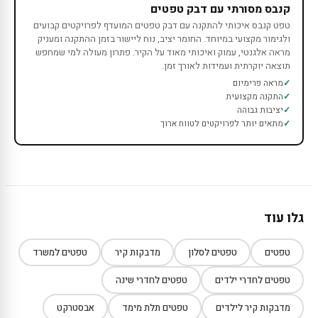
קנבס מסורתי עם דבק טפטים
טפט קנבס איכותי להתקנה עם דבק טפטים המועדף לפרויקטים קבועים
ולגימור מקצועי במיוחד. החומר יציב, נוח ליישור בזמן ההתקנה ומעניק
מראה אלגנטי, עמוק ואיכותי מאוד על הקיר. פתרון מעולה למי שמחפש
תוצאה יוקרתית ועמידות לאורך זמן.
מראה פרימיום
התקנה מקצועית
יציבות גבוהה
מתאים יותר לפרויקטים לטווח ארוך
גלו עוד
טפטים
טפטים לסלון
מדבקות קיר
טפטים למשרד
טפטים לחדרי ילדים
טפטים לחדרי שינה
מדבקות קיר לילדים
טפטים תלת מימד
אבסטרקט