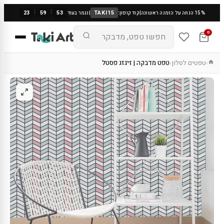
:
:
23
59
53
TAKI15
15% הנחה על הזמנה ראשונה
|
קוד קופון:
|
נגמר בעוד
0
טפטים לסלון
טפט מדבקה | זיגזג פסטל
›
›