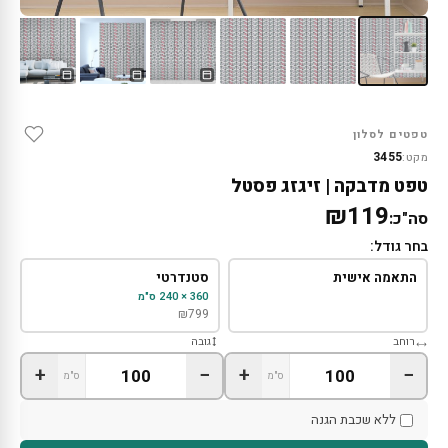
טפטים לסלון
3455
מקט:
טפט מדבקה | זיגזג פסטל
₪119
סה"כ:
בחר גודל:
התאמה אישית
סטנדרטי
360 × 240 ס"מ
₪
799
רוחב
גובה
+
−
+
−
ס"מ
ס"מ
ללא שכבת הגנה