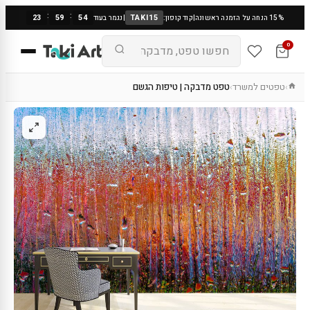
:
:
23
59
53
TAKI15
15% הנחה על הזמנה ראשונה
|
קוד קופון:
|
נגמר בעוד
0
טפטים למשרד
טפט מדבקה | טיפות הגשם
›
›