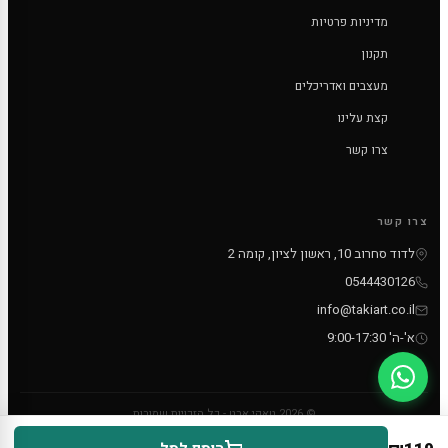
מדיניות פרטיות
תקנון
מעצבים ואדריכלים
קצת עלינו
צרו קשר
צרו קשר
לדוד סחרוב 10, ראשון לציון, קומה 2
0544430126
info@takiart.co.il
א'-ה' 9:00-17:30
© 2026 טאקי ארט - כל הזכויות שמורות
PayPal
MC
VISA