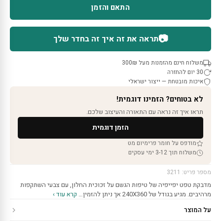
התאם והזמן
📷
תראה את זה איך זה בחדר שלך
משלוח חינם מהזמנות מעל 300₪
30 יום להחזרה
איכות מובטחת — ייצור ישראלי
לא בטוחים? הזמינו דוגמית!
תראו איך זה נראה עם התאורה והעיצוב שלכם.
הזמן דוגמית
מודפס על חומר פרימיום מט
משלוח תוך 3-12 ימי עסקים
מספר פריט: 3211
מדבקת טפט יפייפיה של טיפות הגשם על זכוכית החלון, עם צבעי השתקפות
מרהיבים. מגיע בגודל של 240X360 אך ניתן להזמין…
קרא עוד ›
על המוצר