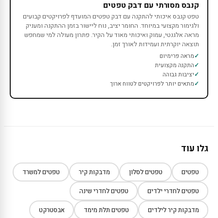
קנבס מסורתי עם דבק טפטים
טפט קנבס איכותי להתקנה עם דבק טפטים המועדף לפרויקטים קבועים
ולגימור מקצועי במיוחד. החומר יציב, נוח ליישור בזמן ההתקנה ומעניק
מראה אלגנטי, עמוק ואיכותי מאוד על הקיר. פתרון מעולה למי שמחפש
תוצאה יוקרתית ועמידות לאורך זמן.
מראה פרימיום
התקנה מקצועית
יציבות גבוהה
מתאים יותר לפרויקטים לטווח ארוך
גלו עוד
טפטים
טפטים לסלון
מדבקות קיר
טפטים למשרד
טפטים לחדרי ילדים
טפטים לחדרי שינה
מדבקות קיר לילדים
טפטים תלת מימד
אבסטרקט