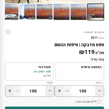
טפטים למשרד
3211
מקט:
טפט מדבקה | טיפות הגשם
₪119
סה"כ:
בחר גודל:
התאמה אישית
סטנדרטי
360 × 240 ס"מ
₪
799
רוחב
גובה
+
−
+
−
ס"מ
ס"מ
ללא שכבת הגנה