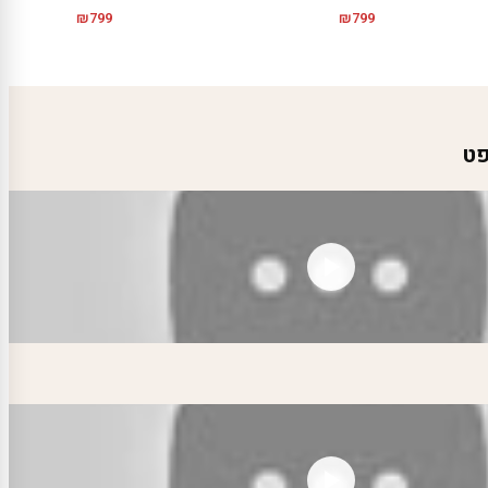
₪
799
₪
799
פט