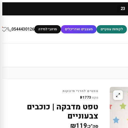
23
0
0544430126
לקוחות עסקיים
מעצבים ואדריכלים
מרחבי למידה
טפטים לחדרי תינוקות
B1773
מקט:
טפט מדבקה | כוכבים
צבעוניים
₪119
סה"כ: