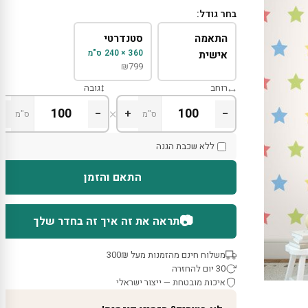
בחר גודל:
התאמה
סטנדרטי
360 × 240 ס"מ
אישית
₪
799
רוחב
גובה
×
+
−
+
−
ס"מ
ס"מ
ללא שכבת הגנה
התאם והזמן
📷
תראה את זה איך זה בחדר שלך
משלוח חינם מהזמנות מעל 300₪
30 יום להחזרה
איכות מובטחת — ייצור ישראלי