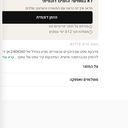
לא בטוחים? הזמינו דוגמית!
תראו איך זה נראה עם התאורה והעיצוב שלכם.
הזמן דוגמית
מודפס על חומר פרימיום מט
משלוח תוך 3-12 ימי עסקים
מספר פריט: B1773
מדבקת טפט עם כוכבים צבעוניים. מגיע בגודל של 240X360 אך 
להזמין גם בהזמנה אישית. המדבקות קיר טפט של טאקי…
קרא עוד ›
על המוצר
משלוחים ואספקה