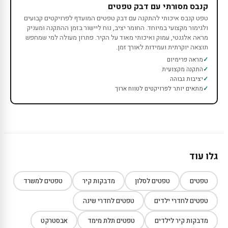
קנבס מסורתי עם דבק טפטים
טפט קנבס איכותי להתקנה עם דבק טפטים המועדף לפרויקטים קבועים
ולגימור מקצועי במיוחד. החומר יציב, נוח ליישור בזמן ההתקנה ומעניק
מראה אלגנטי, עמוק ואיכותי מאוד על הקיר. פתרון מעולה למי שמחפש
תוצאה יוקרתית ועמידות לאורך זמן.
מראה פרימיום
התקנה מקצועית
יציבות גבוהה
מתאים יותר לפרויקטים לטווח ארוך
גלו עוד
טפטים
טפטים לסלון
מדבקות קיר
טפטים למשרד
טפטים לחדרי ילדים
טפטים לחדרי שינה
מדבקות קיר לילדים
טפטים תלת מימד
אבסטרקט