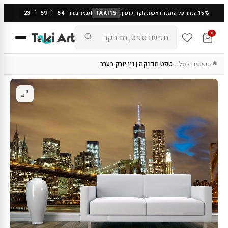
:
:
23
59
53
TAKI15
15% הנחה על הזמנה ראשונה
|
קוד קופון:
|
נגמר בעוד
0
טפטים לסלון
טפט מדבקה | ניו יורק בערב
›
›