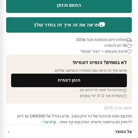
התאם והזמן
📷
תראה את זה איך זה בחדר שלך
משלוח חינם מהזמנות מעל 300₪
30 יום להחזרה
איכות מובטחת — ייצור ישראלי
לא בטוחים? הזמינו דוגמית!
תראו איך זה נראה עם התאורה והעיצוב שלכם.
הזמן דוגמית
מודפס על חומר פרימיום מט
משלוח תוך 3-12 ימי עסקים
מספר פריט: 3275
מדבקת טפט מרהיבה של ניו יורק בערב. מגיע בגודל של 240X360 אך ניתן
להזמין גם בהזמנה אישית. המדבקות קיר טפט…
קרא עוד ›
על המוצר