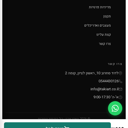
מדיניות פרטיות
תקנון
מעצבים ואדריכלים
קצת עלינו
צרו קשר
צרו קשר
לדוד סחרוב 10, ראשון לציון, קומה 2
0544430126
info@takiart.co.il
א'-ה' 9:00-17:30
© 2026 טאקי ארט - כל הזכויות שמורות
PayPal
MC
VISA