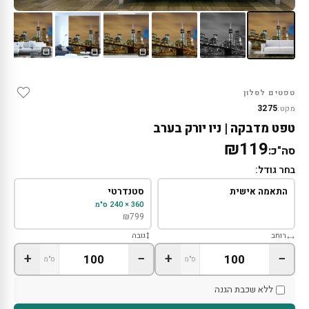
טפטים לסלון
3275
מקט:
טפט מדבקה | ניו יורק בערב
₪119
סה"כ:
בחר גודל:
התאמה אישית
סטנדרטי
360 × 240 ס"מ
₪
799
רוחב
גובה
+
−
+
−
ס"מ
ס"מ
ללא שכבת הגנה