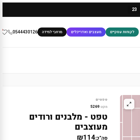
23
0
0544430126
לקוחות עסקיים
מעצבים ואדריכלים
מרחבי למידה
טפטים
5269
מקט:
טפט - מלבנים ורודים
מעוצבים
₪114
סה"כ: