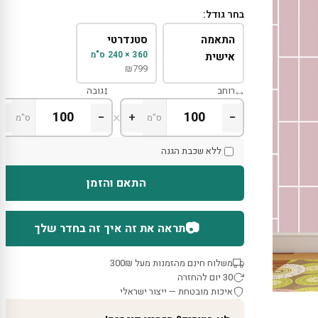
בחר גודל:
התאמה
סטנדרטי
360 × 240 ס"מ
אישית
₪
799
רוחב
גובה
×
+
−
+
−
ס"מ
ס"מ
ללא שכבת הגנה
התאם והזמן
📷
תראה את זה איך זה בחדר שלך
משלוח חינם מהזמנות מעל 300₪
30 יום להחזרה
איכות מובטחת — ייצור ישראלי