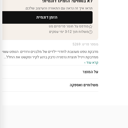
לא בטוחים? הזמינו דוגמית!
תראו איך זה נראה עם התאורה והעיצוב שלכם.
הזמן דוגמית
מודפס על חומר פרימיום מט
משלוח תוך 3-12 ימי עסקים
מספר פריט: 5269
מדבקת טפט מעוצבת לחדרי ילדים של מלבנים ורודים. הטפט עשוי
ממדבקת ויניל תוצרת גרמניה נדבק ברגע לקיר ומקשט את החלל…
קרא עוד ›
על המוצר
משלוחים ואספקה