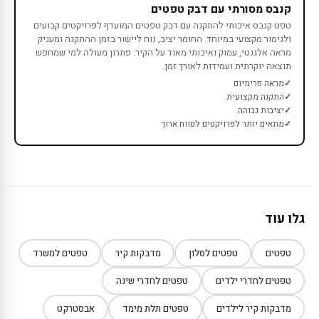
קנבס מסורתי עם דבק טפטים
טפט קנבס איכותי להתקנה עם דבק טפטים המועדף לפרויקטים קבועים
ולגימור מקצועי במיוחד. החומר יציב, נוח ליישור בזמן ההתקנה ומעניק
מראה אלגנטי, עמוק ואיכותי מאוד על הקיר. פתרון מעולה למי שמחפש
תוצאה יוקרתית ועמידות לאורך זמן.
מראה פרימיום
התקנה מקצועית
יציבות גבוהה
מתאים יותר לפרויקטים לטווח ארוך
גלו עוד
טפטים
טפטים לסלון
מדבקות קיר
טפטים למשרד
טפטים לחדרי ילדים
טפטים לחדרי שינה
מדבקות קיר לילדים
טפטים תלת מימד
אבסטרקט