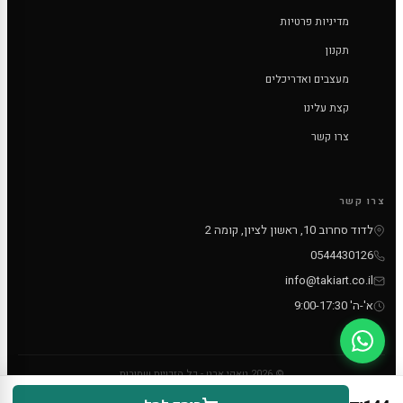
מדיניות פרטיות
תקנון
מעצבים ואדריכלים
קצת עלינו
צרו קשר
צרו קשר
לדוד סחרוב 10, ראשון לציון, קומה 2
0544430126
info@takiart.co.il
א'-ה' 9:00-17:30
© 2026 טאקי ארט - כל הזכויות שמורות
PayPal
MC
VISA