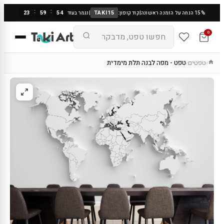
:
:
23
59
53
TAKI15
15% הנחה על הזמנה ראשונה
|
קוד קופון:
|
נגמר בעוד
0
טפטים
טפט - מפה לבנה תלת מימדית
›
›