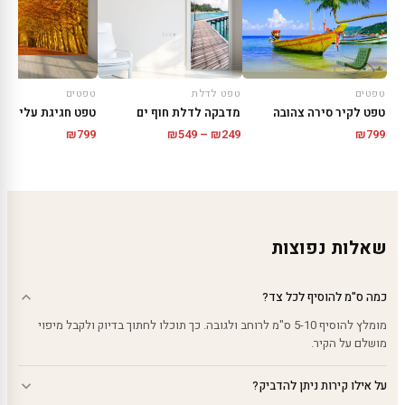
טפטים
טפט לדלת
טפטים
טפט לקיר סירה צהובה
מדבקה לדלת חוף ים
טפט חגיגת עלי של
טווח
₪
799
₪
549
–
₪
249
₪
799
מחירים:
עד
שאלות נפוצות
כמה ס"מ להוסיף לכל צד?
מומלץ להוסיף 5-10 ס"מ לרוחב ולגובה. כך תוכלו לחתוך בדיוק ולקבל מיפוי
מושלם על הקיר.
על אילו קירות ניתן להדביק?