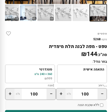
טפטים
5268
מקט:
טפט - מפה לבנה תלת מימדית
₪144
סה"כ:
בחר גודל:
התאמה אישית
סטנדרטי
360 × 240 ס"מ
₪
999
רוחב
גובה
+
−
+
−
ס"מ
ס"מ
ללא שכבת הגנה