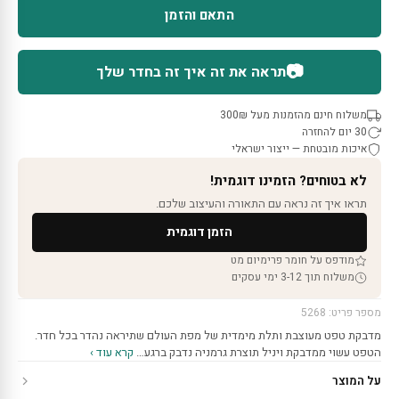
התאם והזמן
📷
תראה את זה איך זה בחדר שלך
משלוח חינם מהזמנות מעל 300₪
30 יום להחזרה
איכות מובטחת — ייצור ישראלי
לא בטוחים? הזמינו דוגמית!
תראו איך זה נראה עם התאורה והעיצוב שלכם.
הזמן דוגמית
מודפס על חומר פרימיום מט
משלוח תוך 3-12 ימי עסקים
מספר פריט: 5268
מדבקת טפט מעוצבת ותלת מימדית של מפת העולם שתיראה נהדר בכל חדר.
הטפט עשוי ממדבקת ויניל תוצרת גרמניה נדבק ברגע…
קרא עוד ›
על המוצר