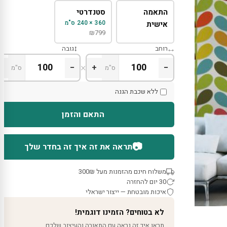
התאמה
סטנדרטי
360 × 240 ס"מ
אישית
₪
799
רוחב
גובה
×
+
−
+
−
ס"מ
ס"מ
ללא שכבת הגנה
התאם והזמן
📷
תראה את זה איך זה בחדר שלך
משלוח חינם מהזמנות מעל 300₪
30 יום להחזרה
איכות מובטחת — ייצור ישראלי
לא בטוחים? הזמינו דוגמית!
תראו איך זה נראה עם התאורה והעיצוב שלכם.