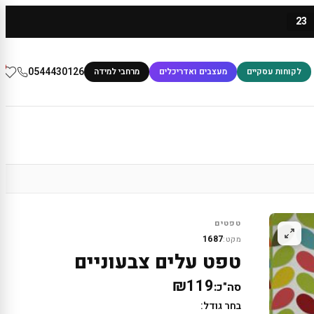
23
0
0544430126
לקוחות עסקיים
מעצבים ואדריכלים
מרחבי למידה
טפטים
1687
מקט:
טפט עלים צבעוניים
₪119
סה"כ:
בחר גודל: