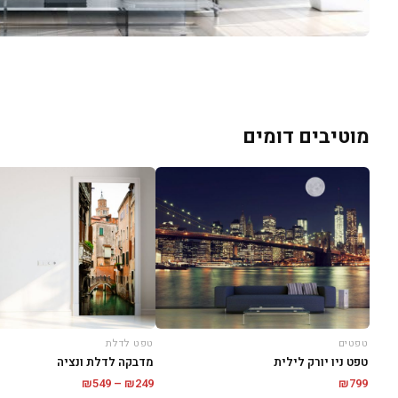
מוטיבים דומים
טפטים
טפט לדלת
טפט ניו יורק לילית
מדבקה לדלת ונציה
טווח
₪
549
–
₪
249
₪
799