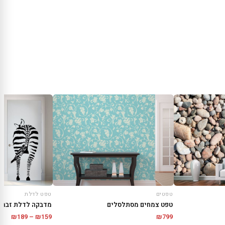
טפטים
טפט לדלת
טפט צמחים מסתלסלים
מדבקה לדלת זברה
טווח
₪
189
–
₪
159
₪
799