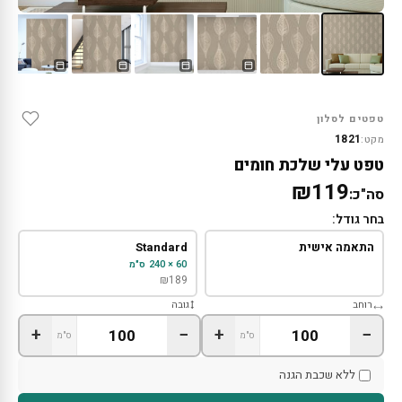
טפטים לסלון
1821
מקט:
טפט עלי שלכת חומים
₪119
סה"כ:
בחר גודל:
התאמה אישית
Standard
60 × 240 ס"מ
₪
189
רוחב
גובה
+
−
+
−
ס"מ
ס"מ
ללא שכבת הגנה