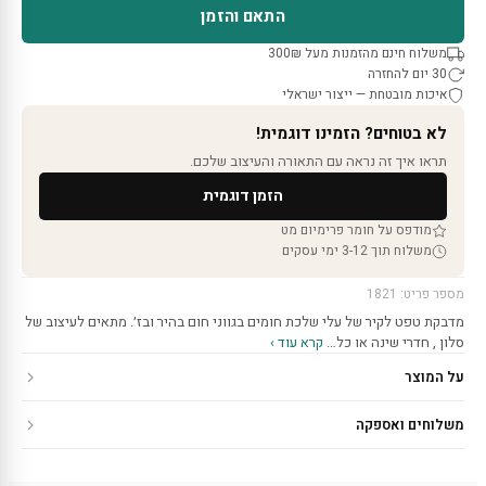
התאם והזמן
משלוח חינם מהזמנות מעל 300₪
30 יום להחזרה
איכות מובטחת — ייצור ישראלי
לא בטוחים? הזמינו דוגמית!
תראו איך זה נראה עם התאורה והעיצוב שלכם.
הזמן דוגמית
מודפס על חומר פרימיום מט
משלוח תוך 3-12 ימי עסקים
מספר פריט: 1821
מדבקת טפט לקיר של עלי שלכת חומים בגווני חום בהיר ובז׳. מתאים לעיצוב של
סלון , חדרי שינה או כל…
קרא עוד ›
על המוצר
משלוחים ואספקה