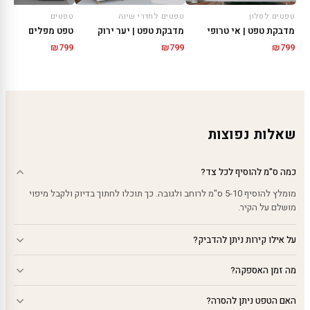
טפטים לסלון
טפטים לחדרי שינה
טפטים
מדבקת טפט | אי טרופי
מדבקת טפט | יער ירוק
טפט מפלים
₪
799
₪
799
₪
799
שאלות נפוצות
כמה ס"מ להוסיף לכל צד?
מומלץ להוסיף 5-10 ס"מ לרוחב ולגובה. כך תוכלו לחתוך בדיוק ולקבל מיפוי
מושלם על הקיר.
על אילו קירות ניתן להדביק?
מה זמן האספקה?
האם הטפט ניתן להסרה?