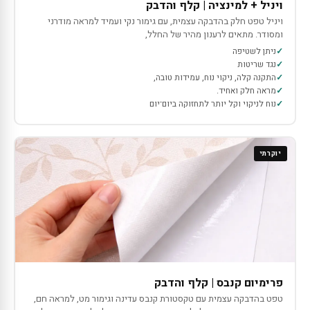
ויניל + למינציה | קלף והדבק
ויניל טפט חלק בהדבקה עצמית, עם גימור נקי ועמיד למראה מודרני
ומסודר. מתאים לרענון מהיר של החלל,
ניתן לשטיפה
נגד שריטות
התקנה קלה, ניקוי נוח, עמידות טובה,
מראה חלק ואחיד.
נוח לניקוי וקל יותר לתחזוקה ביום־יום
יוקרתי
פרימיום קנבס | קלף והדבק
טפט בהדבקה עצמית עם טקסטורת קנבס עדינה וגימור מט, למראה חם,