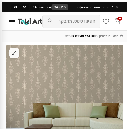
:
:
23
59
53
TAKI15
15% הנחה על הזמנה ראשונה
|
קוד קופון:
|
נגמר בעוד
0
טפטים לסלון
טפט עלי שלכת חומים
›
›