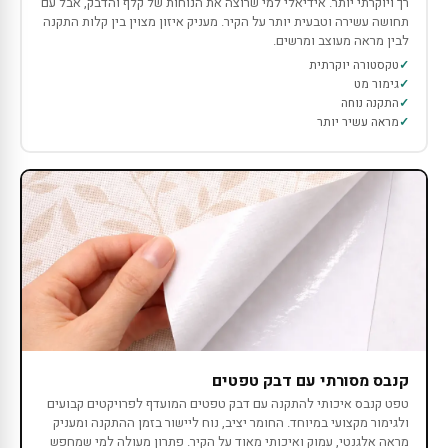
רך ויוקרתי יותר. אידיאלי למי שרוצה את הנוחות של קלף והדבק, אבל עם
תחושה עשירה וטבעית יותר על הקיר. מעניק איזון מצוין בין קלות התקנה
לבין מראה מעוצב ומרשים.
טקסטורה יוקרתית
גימור מט
התקנה נוחה
מראה עשיר יותר
קנבס מסורתי עם דבק טפטים
טפט קנבס איכותי להתקנה עם דבק טפטים המועדף לפרויקטים קבועים
ולגימור מקצועי במיוחד. החומר יציב, נוח ליישור בזמן ההתקנה ומעניק
מראה אלגנטי, עמוק ואיכותי מאוד על הקיר. פתרון מעולה למי שמחפש