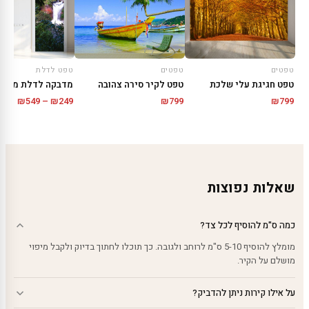
טפטים
טפטים
טפט לדלת
טפט חגיגת עלי שלכת
טפט לקיר סירה צהובה
מדבקה לדלת מפל ב
טווח
₪
549
–
₪
249
₪
799
₪
799
מחירי
עד
שאלות נפוצות
כמה ס"מ להוסיף לכל צד?
מומלץ להוסיף 5-10 ס"מ לרוחב ולגובה. כך תוכלו לחתוך בדיוק ולקבל מיפוי
מושלם על הקיר.
על אילו קירות ניתן להדביק?