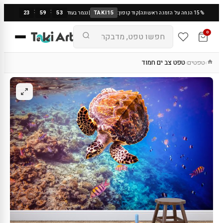
:
:
23
59
53
TAKI15
15% הנחה על הזמנה ראשונה
|
קוד קופון:
|
נגמר בעוד
0
טפטים
טפט צב ים חמוד
›
›