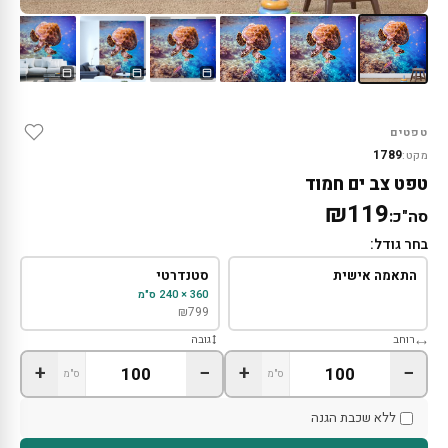
טפטים
1789
מקט:
טפט צב ים חמוד
₪119
סה"כ:
בחר גודל:
התאמה אישית
סטנדרטי
360 × 240 ס"מ
₪
799
רוחב
גובה
+
−
+
−
ס"מ
ס"מ
ללא שכבת הגנה