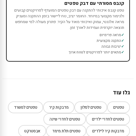
קנבס מסורתי עם דבק טפטים
טפט קנבס איכותי להתקנה עם דבק טפטים המועדף לפרויקטים קבועים
ולגימור מקצועי במיוחד. החומר יציב, נוח ליישור בזמן ההתקנה ומעניק
מראה אלגנטי, עמוק ואיכותי מאוד על הקיר. פתרון מעולה למי שמחפש
תוצאה יוקרתית ועמידות לאורך זמן.
מראה פרימיום
התקנה מקצועית
יציבות גבוהה
מתאים יותר לפרויקטים לטווח ארוך
גלו עוד
טפטים
טפטים לסלון
מדבקות קיר
טפטים למשרד
טפטים לחדרי ילדים
טפטים לחדרי שינה
מדבקות קיר לילדים
טפטים תלת מימד
אבסטרקט