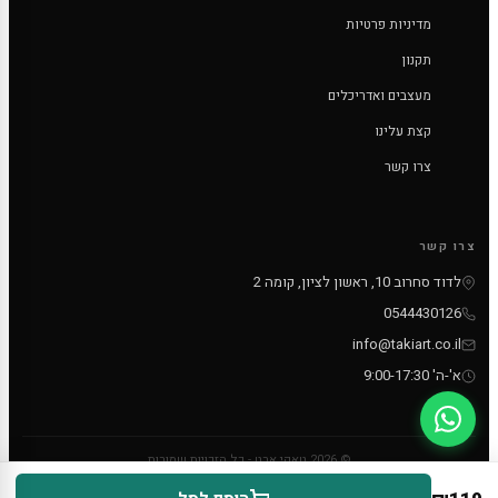
מדיניות פרטיות
תקנון
מעצבים ואדריכלים
קצת עלינו
צרו קשר
צרו קשר
לדוד סחרוב 10, ראשון לציון, קומה 2
0544430126
info@takiart.co.il
א'-ה' 9:00-17:30
© 2026 טאקי ארט - כל הזכויות שמורות
PayPal
MC
VISA