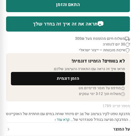
התאם והזמן
📷
תראה את זה איך זה בחדר שלך
משלוח חינם מהזמנות מעל 300₪
30 יום להחזרה
איכות מובטחת — ייצור ישראלי
לא בטוחים? הזמינו דוגמית!
תראו איך זה נראה עם התאורה והעיצוב שלכם.
הזמן דוגמית
מודפס על חומר פרימיום מט
משלוח תוך 3-12 ימי עסקים
מספר פריט: 1789
מדבקת טפט לקיר בעיצוב של צב ים מיוחד שוחה במים עם תחתית של האוקיינוס
. המדבקה מגיעה בגודל סטנדרטי של…
קרא עוד ›
על המוצר