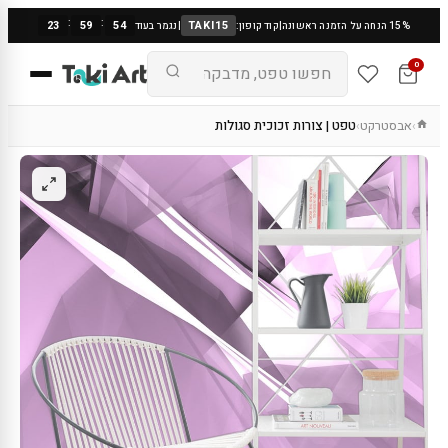
:
:
23
59
53
TAKI15
15% הנחה על הזמנה ראשונה
|
קוד קופון:
|
נגמר בעוד
0
אבסטרקט
טפט | צורות זכוכית סגולות
›
›