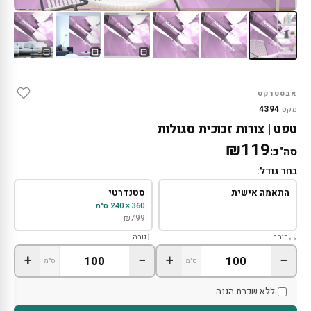
אבסטרקט
4394
מקט:
טפט | צורות זכוכית סגולות
₪119
סה"כ:
בחר גודל:
התאמה אישית
סטנדרטי
360 × 240 ס"מ
₪
799
רוחב
גובה
+
−
+
−
ס"מ
ס"מ
ללא שכבת הגנה