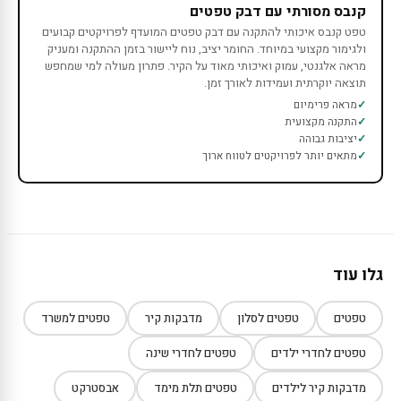
קנבס מסורתי עם דבק טפטים
טפט קנבס איכותי להתקנה עם דבק טפטים המועדף לפרויקטים קבועים
ולגימור מקצועי במיוחד. החומר יציב, נוח ליישור בזמן ההתקנה ומעניק
מראה אלגנטי, עמוק ואיכותי מאוד על הקיר. פתרון מעולה למי שמחפש
תוצאה יוקרתית ועמידות לאורך זמן.
מראה פרימיום
התקנה מקצועית
יציבות גבוהה
מתאים יותר לפרויקטים לטווח ארוך
גלו עוד
טפטים
טפטים לסלון
מדבקות קיר
טפטים למשרד
טפטים לחדרי ילדים
טפטים לחדרי שינה
מדבקות קיר לילדים
טפטים תלת מימד
אבסטרקט