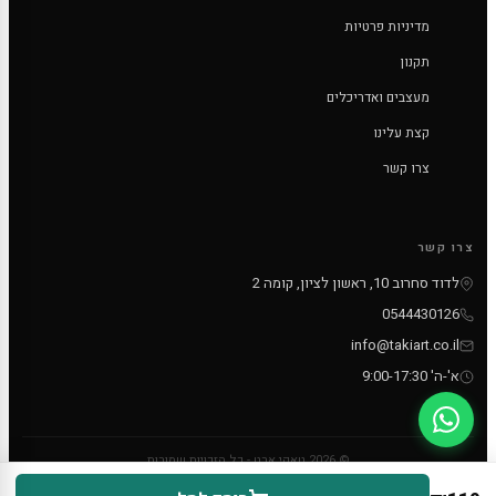
מדיניות פרטיות
תקנון
מעצבים ואדריכלים
קצת עלינו
צרו קשר
צרו קשר
לדוד סחרוב 10, ראשון לציון, קומה 2
0544430126
info@takiart.co.il
א'-ה' 9:00-17:30
© 2026 טאקי ארט - כל הזכויות שמורות
PayPal
MC
VISA