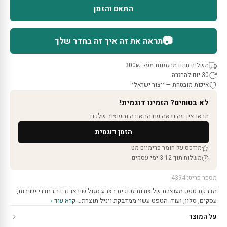
התאם והזמן
📷
תראה את זה איך זה בחדר שלך
משלוח חינם מהזמנות מעל 300₪
30 יום להחזרה
איכות מובטחת — ייצור ישראלי
לא בטוחים? הזמינו דוגמית!
תראו איך זה נראה עם התאורה והעיצוב שלכם.
הזמן דוגמית
מודפס על חומר פרימיום מט
משלוח תוך 3-12 ימי עסקים
מספר פריט: 4394
מדבקת טפט מעוצבת של צורות זכוכית בצבע סגול שיראו נהדר בחדרי ישיבות,
עסקים, סלון, ועוד. הטפט עשוי ממדבקת ויניל תוצרת…
קרא עוד ›
על המוצר