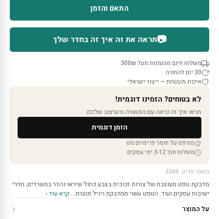
התאם והזמן
📷
תראה את זה איך זה בחדר שלך
משלוח חינם מהזמנות מעל 300₪
30 יום להחזרה
איכות מובטחת — ייצור ישראלי
לא בטוחים? הזמינו דוגמית!
תראו איך זה נראה עם התאורה והעיצוב שלכם.
הזמן דוגמית
מודפס על חומר פרימיום מט
משלוח תוך 3-12 ימי עסקים
מספר פריט: 4386
מדבקת טפט מעוצבת של צורות זכוכית בצבע כחול שיראו נהדר במשרדים, חדרי
ישיבות עסקים ועוד. הטפט עשוי ממדבקת ויניל תוצרת…
קרא עוד ›
על המוצר