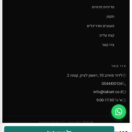
מדיניות פרטיות
תקנון
מעצבים ואדריכלים
קצת עלינו
צרו קשר
צרו קשר
לדוד סחרוב 10, ראשון לציון, קומה 2
0544430126
info@takiart.co.il
א'-ה' 9:00-17:30
© 2026 טאקי ארט - כל הזכויות שמורות
PayPal
MC
VISA