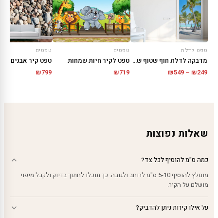
טפט לדלת
טפטים
טפטים
מדבקה לדלת חוף שטוף שמש
טפט לקיר חיות שמחות
טפט קיר אבנים קטנ
טווח
₪
799
₪
719
₪
549
–
₪
249
מחירים:
עד
שאלות נפוצות
כמה ס"מ להוסיף לכל צד?
מומלץ להוסיף 5-10 ס"מ לרוחב ולגובה. כך תוכלו לחתוך בדיוק ולקבל מיפוי
מושלם על הקיר.
על אילו קירות ניתן להדביק?