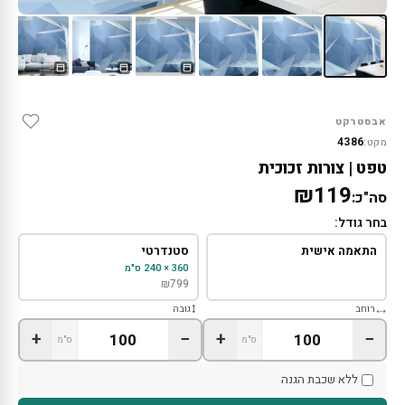
אבסטרקט
4386
מקט:
טפט | צורות זכוכית
₪119
סה"כ:
בחר גודל:
התאמה אישית
סטנדרטי
360 × 240 ס"מ
₪
799
רוחב
גובה
+
−
+
−
ס"מ
ס"מ
ללא שכבת הגנה