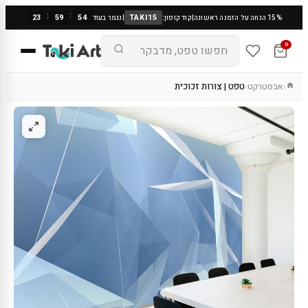
:
:
23
59
53
TAKI15
15% הנחה על הזמנה ראשונה
|
קוד קופון:
|
נגמר בעוד
0
אבסטרקט
טפט | צורות זכוכית
›
›