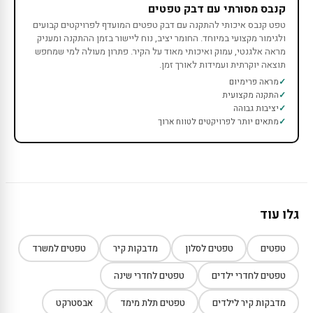
קנבס מסורתי עם דבק טפטים
טפט קנבס איכותי להתקנה עם דבק טפטים המועדף לפרויקטים קבועים
ולגימור מקצועי במיוחד. החומר יציב, נוח ליישור בזמן ההתקנה ומעניק
מראה אלגנטי, עמוק ואיכותי מאוד על הקיר. פתרון מעולה למי שמחפש
תוצאה יוקרתית ועמידות לאורך זמן.
מראה פרימיום
התקנה מקצועית
יציבות גבוהה
מתאים יותר לפרויקטים לטווח ארוך
גלו עוד
טפטים
טפטים לסלון
מדבקות קיר
טפטים למשרד
טפטים לחדרי ילדים
טפטים לחדרי שינה
מדבקות קיר לילדים
טפטים תלת מימד
אבסטרקט