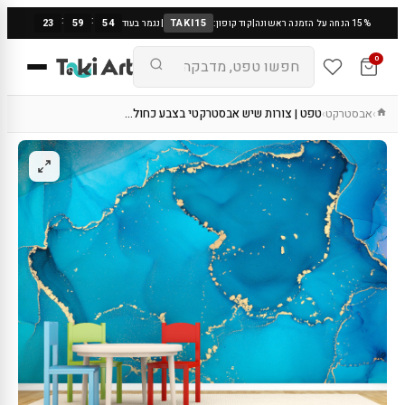
:
:
23
59
53
TAKI15
15% הנחה על הזמנה ראשונה
|
קוד קופון:
|
נגמר בעוד
0
אבסטרקט
טפט | צורות שיש אבסטרקטי בצבע כחול…
›
›