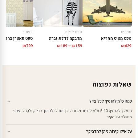
טפטים
טפט לדלת
טפטים
טפט מטוס ממריא
מדבקה לדלת זברה
טפט פאטרן צהוב עד
טווח
₪
799
₪
189
–
₪
159
₪
629
מחירים:
עד
שאלות נפוצות
כמה ס"מ להוסיף לכל צד?
מומלץ להוסיף 5-10 ס"מ לרוחב ולגובה. כך תוכלו לחתוך בדיוק ולקבל מיפוי
מושלם על הקיר.
על אילו קירות ניתן להדביק?