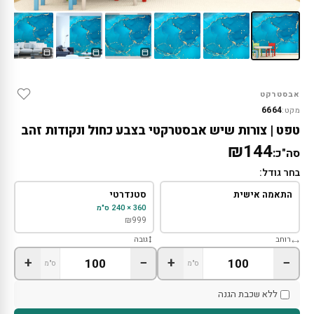
אבסטרקט
6664
מקט:
טפט | צורות שיש אבסטרקטי בצבע כחול ונקודות זהב
₪144
סה"כ:
בחר גודל:
התאמה אישית
סטנדרטי
360 × 240 ס"מ
₪
999
רוחב
גובה
+
−
+
−
ס"מ
ס"מ
ללא שכבת הגנה