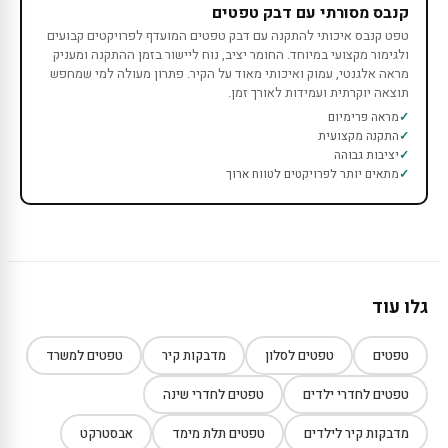
קנבס מסורתי עם דבק טפטים
טפט קנבס איכותי להתקנה עם דבק טפטים המועדף לפרויקטים קבועים
ולגימור מקצועי במיוחד. החומר יציב, נוח ליישור בזמן ההתקנה ומעניק
מראה אלגנטי, עמוק ואיכותי מאוד על הקיר. פתרון מעולה למי שמחפש
תוצאה יוקרתית ועמידות לאורך זמן.
מראה פרימיום
התקנה מקצועית
יציבות גבוהה
מתאים יותר לפרויקטים לטווח ארוך
גלו עוד
טפטים
טפטים לסלון
מדבקות קיר
טפטים למשרד
טפטים לחדרי ילדים
טפטים לחדרי שינה
מדבקות קיר לילדים
טפטים תלת מימד
אבסטרקט