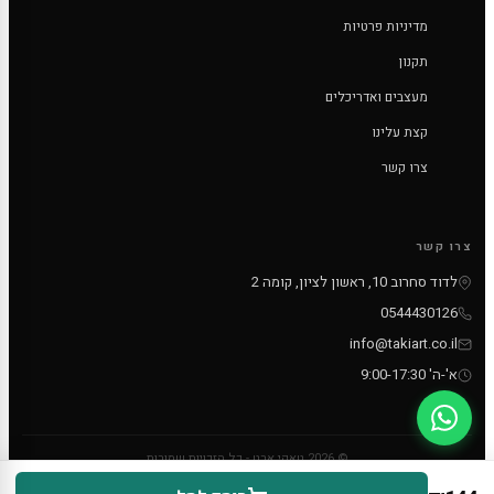
מדיניות פרטיות
תקנון
מעצבים ואדריכלים
קצת עלינו
צרו קשר
צרו קשר
לדוד סחרוב 10, ראשון לציון, קומה 2
0544430126
info@takiart.co.il
א'-ה' 9:00-17:30
© 2026 טאקי ארט - כל הזכויות שמורות
PayPal
MC
VISA