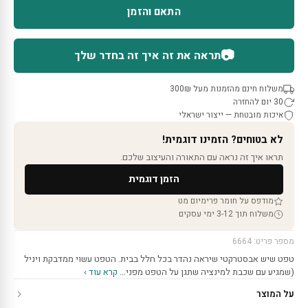
התאם והזמן
📷
תראה את זה איך זה בחדר שלך
משלוח חינם מהזמנות מעל 300₪
30 יום להחזרה
איכות מובטחת — ייצור ישראלי
לא בטוחים? הזמינו דוגמית!
תראו איך זה נראה עם התאורה והעיצוב שלכם.
הזמן דוגמית
מודפס על חומר פרימיום מט
משלוח תוך 3-12 ימי עסקים
מספר פריט: 6664
טפט שיש אבסטרקטי שיראה נהדר בכל חלל בבית. הטפט עשוי ממדבקת ויניל
(שמגיע עם שכבת למינציה שתגן על הטפט מפני…
קרא עוד ›
על המוצר