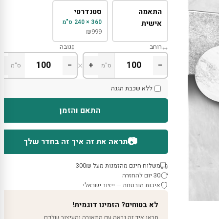
התאמה
סטנדרטי
360 × 240 ס"מ
אישית
₪
999
רוחב
גובה
×
+
−
+
−
ס"מ
ס"מ
ללא שכבת הגנה
התאם והזמן
📷
תראה את זה איך זה בחדר שלך
משלוח חינם מהזמנות מעל 300₪
30 יום להחזרה
איכות מובטחת — ייצור ישראלי
לא בטוחים? הזמינו דוגמית!
תראו איך זה נראה עם התאורה והעיצוב שלכם.