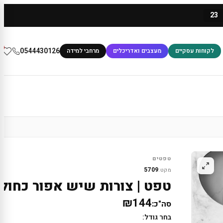
23
0
0544430126
לקוחות עסקיים
מעצבים ואדריכלים
מרחבי למידה
טפטים
5709
מקט:
טפט | צורות שיש אפור כחול
₪144
סה"כ:
בחר גודל: