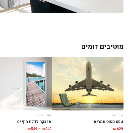
מוטיבים דומים
טפטים
טפט לדלת
טפט מטוס ממריא
מדבקה לדלת חוף ים
טווח
₪
549
–
₪
249
₪
629