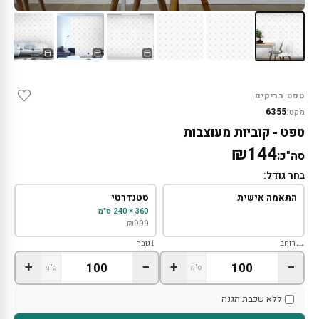
טפט בריקים
6355
מקט:
טפט - קוביות מעוצבות
₪144
סה"כ:
בחר גודל:
התאמה אישית
סטנדרטי
360 × 240 ס"מ
₪
999
רוחב
גובה
+
−
+
−
ס"מ
ס"מ
ללא שכבת הגנה