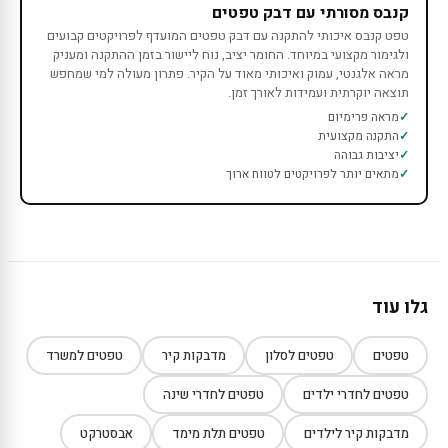
קנבס מסורתי עם דבק טפטים
טפט קנבס איכותי להתקנה עם דבק טפטים המועדף לפרויקטים קבועים
ולגימור מקצועי במיוחד. החומר יציב, נוח ליישור בזמן ההתקנה ומעניק
מראה אלגנטי, עמוק ואיכותי מאוד על הקיר. פתרון מעולה למי שמחפש
תוצאה יוקרתית ועמידות לאורך זמן.
מראה פרימיום
התקנה מקצועית
יציבות גבוהה
מתאים יותר לפרויקטים לטווח ארוך
גלו עוד
טפטים
טפטים לסלון
מדבקות קיר
טפטים למשרד
טפטים לחדרי ילדים
טפטים לחדרי שינה
מדבקות קיר לילדים
טפטים תלת מימד
אבסטרקט