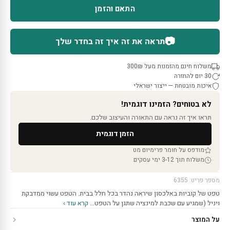
התאם והזמן
📷
תראה את זה איך זה בחדר שלך
משלוח חינם מהזמנות מעל 300₪
30 יום להחזרה
איכות מובטחת — ייצור ישראלי
לא בטוחים? הזמינו דוגמית!
תראו איך זה נראה עם התאורה והעיצוב שלכם.
הזמן דוגמית
מודפס על חומר פרימיום מט
משלוח תוך 3-12 ימי עסקים
מספר פריט: 6355
טפט של קוביות באלכסון שיראה נהדר בכל חלל בבית. הטפט עשוי ממדבקת
ויניל (שמגיע עם שכבת למינציה שתגן על הטפט…
קרא עוד ›
על המוצר