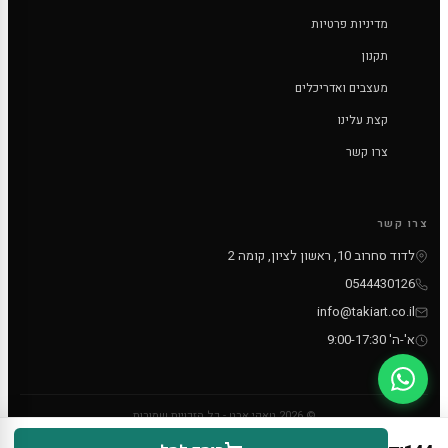
מדיניות פרטיות
תקנון
מעצבים ואדריכלים
קצת עלינו
צרו קשר
צרו קשר
לדוד סחרוב 10, ראשון לציון, קומה 2
0544430126
info@takiart.co.il
א'-ה' 9:00-17:30
© 2026 טאקי ארט - כל הזכויות שמורות
PayPal
MC
VISA