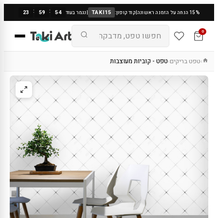
:
:
23
59
53
TAKI15
15% הנחה על הזמנה ראשונה
|
קוד קופון:
|
נגמר בעוד
0
טפט בריקים
טפט - קוביות מעוצבות
›
›