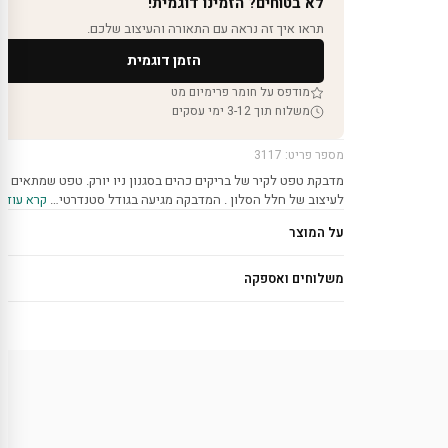
לא בטוחים? הזמינו דוגמית!
תראו איך זה נראה עם התאורה והעיצוב שלכם.
הזמן דוגמית
מודפס על חומר פרימיום מט
משלוח תוך 3-12 ימי עסקים
מספר פריט: 3117
מדבקת טפט לקיר של בריקים כהים בסגנון ניו יורק. טפט שמתאים
לעיצוב של חלל הסלון . המדבקה מגיעה בגודל סטנדרטי…
קרא עוד ›
על המוצר
משלוחים ואספקה