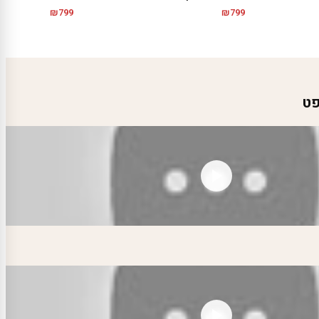
₪
799
₪
799
פט