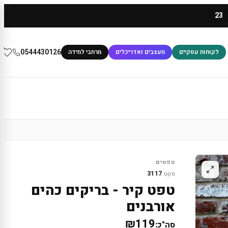
23
0
0544430126
לקוחות עסקיים
מעצבים ואדריכלים
מרחבי למידה
טפטים
3117
מקט:
טפט קיר - בריקים כהים
אורבנים
₪119
סה"כ: