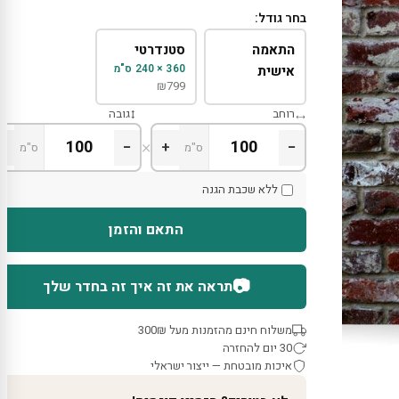
בחר גודל:
התאמה
סטנדרטי
360 × 240 ס"מ
אישית
₪
799
רוחב
גובה
×
+
−
+
−
ס"מ
ס"מ
ללא שכבת הגנה
התאם והזמן
📷
תראה את זה איך זה בחדר שלך
משלוח חינם מהזמנות מעל 300₪
30 יום להחזרה
איכות מובטחת — ייצור ישראלי