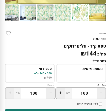
טפטים
3107
מקט:
טפט קיר - עלים ירוקים
₪144
סה"כ:
בחר גודל:
התאמה אישית
סטנדרטי
360 × 240 ס"מ
₪
799
רוחב
גובה
+
−
+
−
ס"מ
ס"מ
ללא שכבת הגנה