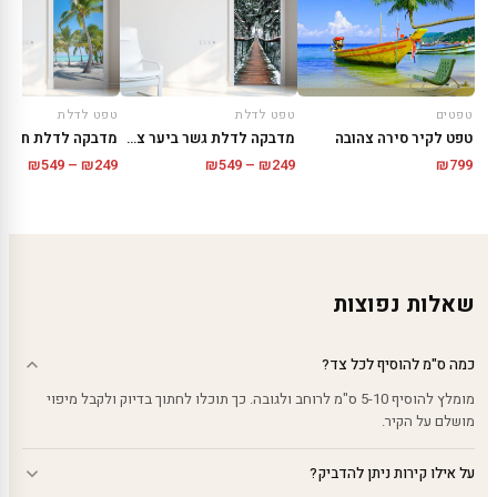
טפטים
טפט לדלת
טפט לדלת
טפט לקיר סירה צהובה
מדבקה לדלת גשר ביער צפוני
טווח
טווח
₪
549
–
₪
249
₪
549
–
₪
249
₪
799
מחירים:
מחירי
עד
עד
שאלות נפוצות
כמה ס"מ להוסיף לכל צד?
מומלץ להוסיף 5-10 ס"מ לרוחב ולגובה. כך תוכלו לחתוך בדיוק ולקבל מיפוי
מושלם על הקיר.
על אילו קירות ניתן להדביק?