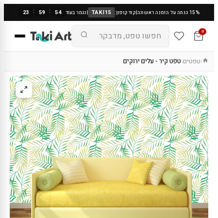
:
:
23
59
53
TAKI15
15% הנחה על הזמנה ראשונה
|
קוד קופון:
|
נגמר בעוד
0
טפטים
טפט קיר - עלים ירוקים
›
›