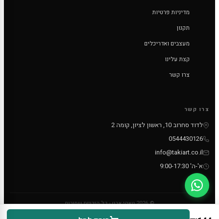
מדיניות פרטיות
תקנון
מעצבים ואדריכלים
קצת עלינו
צרו קשר
צרו קשר
לדוד סחרוב 10, ראשון לציון, קומה 2
0544430126
info@takiart.co.il
א'-ה' 9:00-17:30
© 2026 טאקי ארט - כל הזכויות שמורות
PayPal
MC
VISA