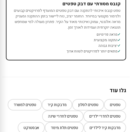
קנבס מסורתי עם דבק טפטים
טפט קנבס איכותי להתקנה עם דבק טפטים המועדף לפרויקטים קבועים
ולגימור מקצועי במיוחד. החומר יציב, נוח ליישור בזמן ההתקנה ומעניק
מראה אלגנטי, עמוק ואיכותי מאוד על הקיר. פתרון מעולה למי שמחפש
תוצאה יוקרתית ועמידות לאורך זמן.
מראה פרימיום
התקנה מקצועית
יציבות גבוהה
מתאים יותר לפרויקטים לטווח ארוך
גלו עוד
טפטים
טפטים לסלון
מדבקות קיר
טפטים למשרד
טפטים לחדרי ילדים
טפטים לחדרי שינה
מדבקות קיר לילדים
טפטים תלת מימד
אבסטרקט