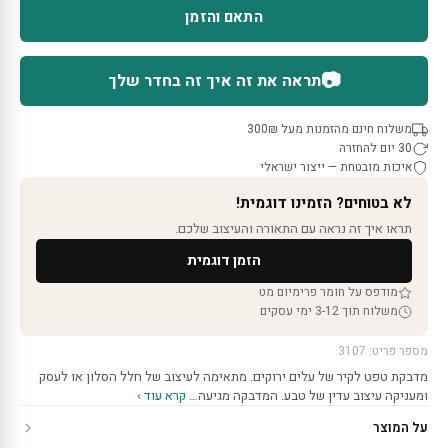
התאם והזמן
📷
תראה את זה איך זה בחדר שלך
משלוח חינם מהזמנות מעל 300₪
30 יום להחזרה
איכות מובטחת — ייצור ישראלי
לא בטוחים? הזמינו דוגמית!
תראו איך זה נראה עם התאורה והעיצוב שלכם.
הזמן דוגמית
מודפס על חומר פרימיום מט
משלוח תוך 3-12 ימי עסקים
מספר פריט: 3107
מדבקת טפט לקיר של עלים ירוקים. מתאימה לעיצוב של חלל הסלון או לעסק
ומעניקה עיצוב עדין של טבע. המדבקה מגיעה…
קרא עוד ›
על המוצר