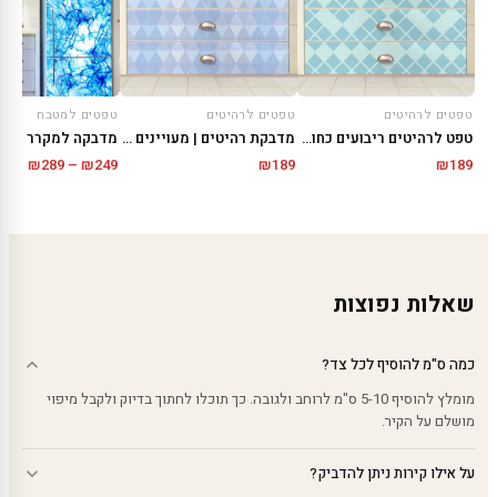
טפטים לרהיטים
טפטים לרהיטים
טפטים למטבח
טפט לרהיטים ריבועים כחולים
מדבקת רהיטים | מעויינים סגולים
מדבקה למקרר | עשן
טווח
₪
289
–
₪
249
₪
189
₪
189
מחירי
עד
שאלות נפוצות
כמה ס"מ להוסיף לכל צד?
מומלץ להוסיף 5-10 ס"מ לרוחב ולגובה. כך תוכלו לחתוך בדיוק ולקבל מיפוי
מושלם על הקיר.
על אילו קירות ניתן להדביק?