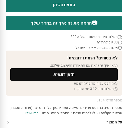
התאם והזמן
📷
תראה את זה איך זה בחדר שלך
משלוח חינם מהזמנות מעל 300₪
30 יום להחזרה
איכות מובטחת — ייצור ישראלי
לא בטוחים? הזמינו דוגמית!
תראו איך זה נראה עם התאורה והעיצוב שלכם.
הזמן דוגמית
מודפס על חומר פרימיום מט
משלוח תוך 3-12 ימי עסקים
מספר פריט: 3164
טפט רהיטים בהדפס אריחים יפייפה אשר יהפוך כל רהיט ישן (ארונות מטבח,
ארונות מקלחת ועוד) לרהיט מודרני ומיוחד. הטפט מגיע…
קרא עוד ›
על המוצר