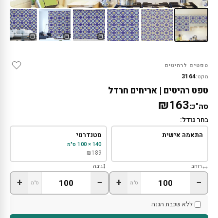
טפטים לרהיטים
3164
מקט:
טפט רהיטים | אריחים חרדל
₪163
סה"כ:
בחר גודל:
התאמה אישית
סטנדרטי
140 × 100 ס"מ
₪
189
רוחב
גובה
+
−
+
−
ס"מ
ס"מ
ללא שכבת הגנה