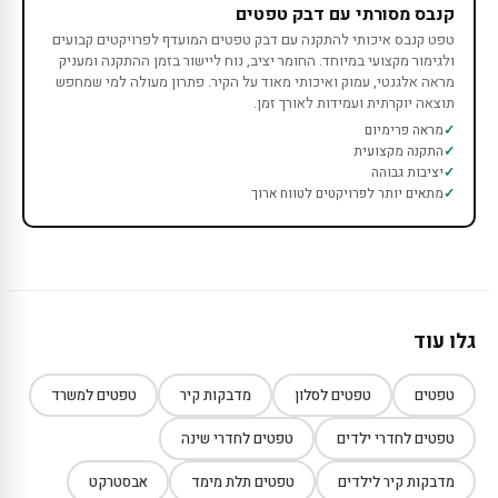
קנבס מסורתי עם דבק טפטים
טפט קנבס איכותי להתקנה עם דבק טפטים המועדף לפרויקטים קבועים
ולגימור מקצועי במיוחד. החומר יציב, נוח ליישור בזמן ההתקנה ומעניק
מראה אלגנטי, עמוק ואיכותי מאוד על הקיר. פתרון מעולה למי שמחפש
תוצאה יוקרתית ועמידות לאורך זמן.
מראה פרימיום
התקנה מקצועית
יציבות גבוהה
מתאים יותר לפרויקטים לטווח ארוך
גלו עוד
טפטים
טפטים לסלון
מדבקות קיר
טפטים למשרד
טפטים לחדרי ילדים
טפטים לחדרי שינה
מדבקות קיר לילדים
טפטים תלת מימד
אבסטרקט