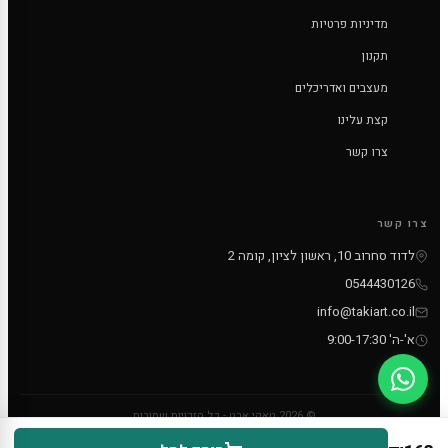
מדיניות פרטיות
תקנון
מעצבים ואדריכלים
קצת עלינו
צרו קשר
צרו קשר
לדוד סחרוב 10, ראשון לציון, קומה 2
0544430126
info@takiart.co.il
א'-ה' 9:00-17:30
© 2026 טאקי ארט - כל הזכויות שמורות
PayPal
MC
VISA