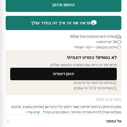
התאם והזמן
📷
תראה את זה איך זה בחדר שלך
משלוח חינם מהזמנות מעל 300₪
30 יום להחזרה
איכות מובטחת — ייצור ישראלי
לא בטוחים? הזמינו דוגמית!
תראו איך זה נראה עם התאורה והעיצוב שלכם.
הזמן דוגמית
מודפס על חומר פרימיום מט
משלוח תוך 3-12 ימי עסקים
מספר פריט: 3543
טפט רהיטים בהדפס יפייפה אשר יהפוך כל רהיט ישן (ארונות מטבח, ארונות
מקלחת ועוד) לרהיט מודרני ומיוחד. הטפט מגיע בגודל…
קרא עוד ›
על המוצר