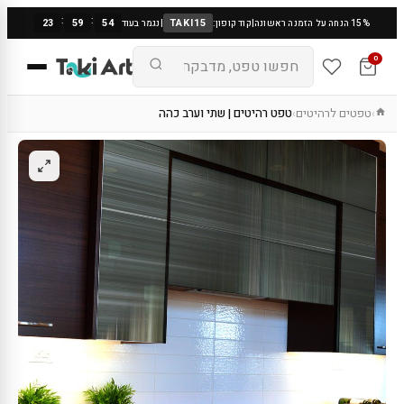
:
:
23
59
53
TAKI15
15% הנחה על הזמנה ראשונה
|
קוד קופון:
|
נגמר בעוד
0
טפטים לרהיטים
טפט רהיטים | שתי וערב כהה
›
›