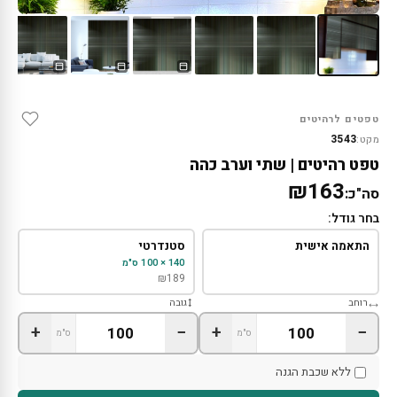
טפטים לרהיטים
3543
מקט:
טפט רהיטים | שתי וערב כהה
₪163
סה"כ:
בחר גודל:
התאמה אישית
סטנדרטי
140 × 100 ס"מ
₪
189
רוחב
גובה
+
−
+
−
ס"מ
ס"מ
ללא שכבת הגנה