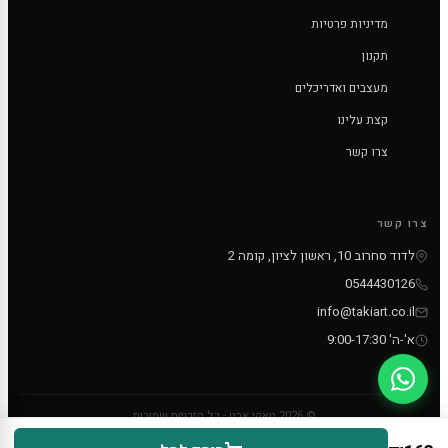
מדיניות פרטיות
תקנון
מעצבים ואדריכלים
קצת עלינו
צרו קשר
צרו קשר
לדוד סחרוב 10, ראשון לציון, קומה 2
0544430126
info@takiart.co.il
א'-ה' 9:00-17:30
© 2026 טאקי ארט - כל הזכויות שמורות
PayPal
MC
VISA