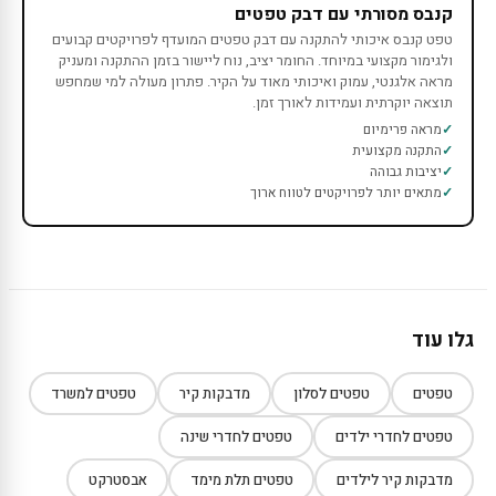
קנבס מסורתי עם דבק טפטים
טפט קנבס איכותי להתקנה עם דבק טפטים המועדף לפרויקטים קבועים
ולגימור מקצועי במיוחד. החומר יציב, נוח ליישור בזמן ההתקנה ומעניק
מראה אלגנטי, עמוק ואיכותי מאוד על הקיר. פתרון מעולה למי שמחפש
תוצאה יוקרתית ועמידות לאורך זמן.
מראה פרימיום
התקנה מקצועית
יציבות גבוהה
מתאים יותר לפרויקטים לטווח ארוך
גלו עוד
טפטים
טפטים לסלון
מדבקות קיר
טפטים למשרד
טפטים לחדרי ילדים
טפטים לחדרי שינה
מדבקות קיר לילדים
טפטים תלת מימד
אבסטרקט