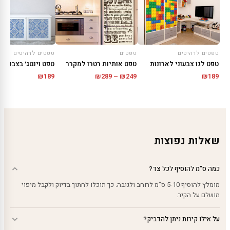
טפטים לרהיטים
טפטים
טפטים לרהיטים
טפט לגו צבעוני לארונות
טפט אותיות רטרו למקרר
טפט וינטג׳ בצבעי כ
טווח
₪
189
₪
289
–
₪
249
₪
189
מחירים:
עד
שאלות נפוצות
כמה ס"מ להוסיף לכל צד?
מומלץ להוסיף 5-10 ס"מ לרוחב ולגובה. כך תוכלו לחתוך בדיוק ולקבל מיפוי
מושלם על הקיר.
על אילו קירות ניתן להדביק?